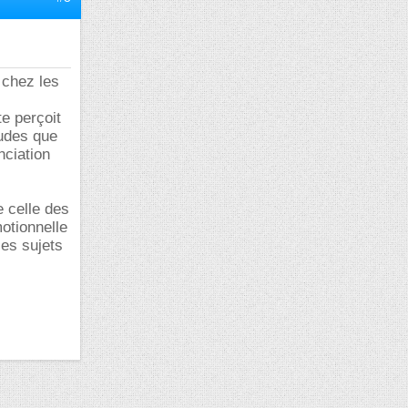
 chez les
te perçoit
tudes que
nciation
e celle des
motionnelle
les sujets