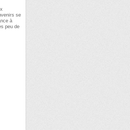
ux
uvenirs se
ance à
rès peu de