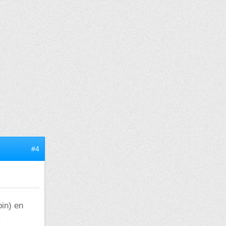
#4
oin) en
.