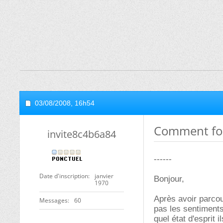
03/08/2008,
16h54
Comment fon
invite8c4b6a84
------
Date d'inscription
janvier
Bonjour,
1970
Après avoir parcou
Messages
60
pas les sentiments
quel état d'esprit i