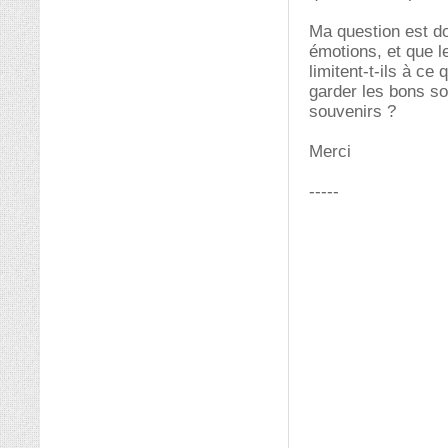
Ma question est do
émotions, et que l
limitent-t-ils à c
garder les bons so
souvenirs ?
Merci
-----