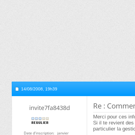
14/08/2008,
19h39
Re : Commen
invite7fa8438d
Merci pour ces inf
Si il te revient d
particulier la ges
Date d'inscription
janvier