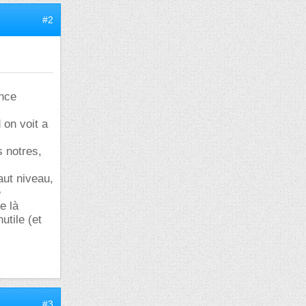
#2
ence
 on voit a
s notres,
aut niveau,
e
e là
utile (et
#3