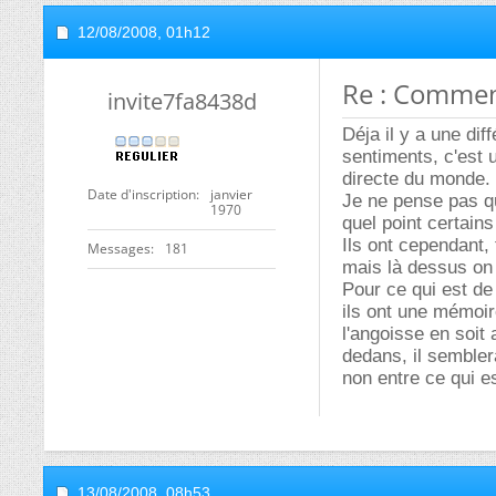
12/08/2008,
01h12
Re : Commen
invite7fa8438d
Déja il y a une di
sentiments, c'est u
directe du monde.
Date d'inscription
janvier
Je ne pense pas que
1970
quel point certain
Ils ont cependant,
Messages
181
mais là dessus on 
Pour ce qui est de
ils ont une mémoir
l'angoisse en soit 
dedans, il semblera
non entre ce qui e
13/08/2008,
08h53