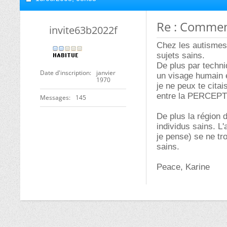
Re : Commen
invite63b2022f
Chez les autismes
sujets sains.
De plus par techniq
Date d'inscription
janvier
un visage humain e
1970
je ne peux te citai
entre la PERCEPTI
Messages
145
De plus la région 
individus sains. L
je pense) se ne tr
sains.
Peace, Karine