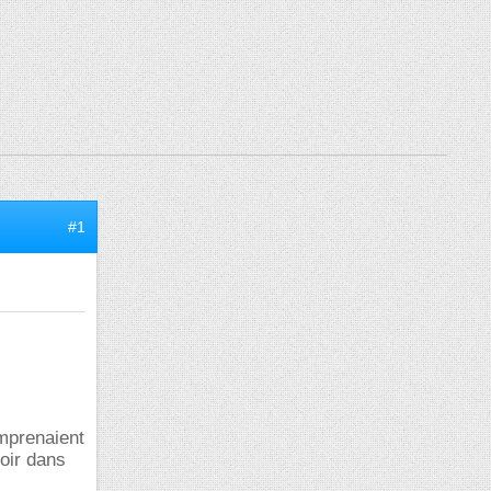
#1
omprenaient
oir dans