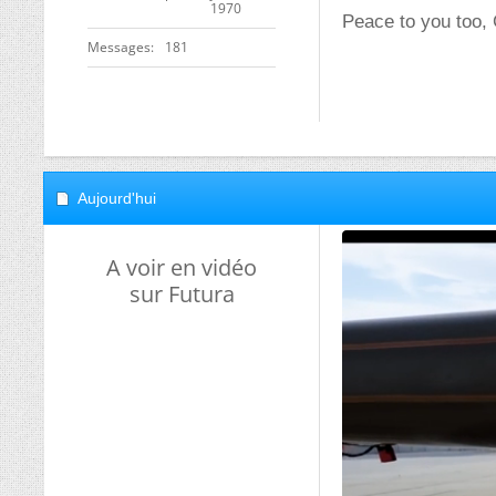
1970
Peace to you too,
Messages
181
Aujourd'hui
A voir en vidéo
sur Futura