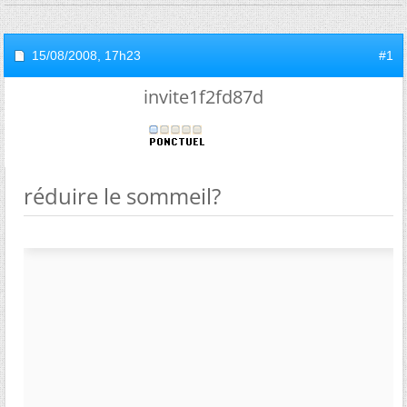
15/08/2008,
17h23
#1
invite1f2fd87d
réduire le sommeil?