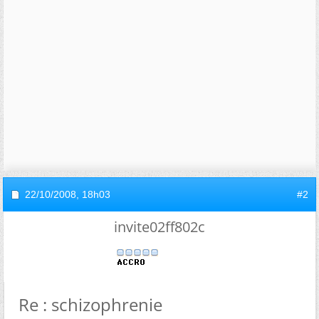
22/10/2008,
18h03
#2
invite02ff802c
Re : schizophrenie