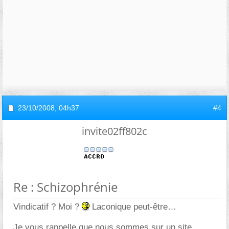
23/10/2008,
04h37
#4
invite02ff802c
Re : Schizophrénie
Vindicatif ? Moi ?
Laconique peut-être
Je vous rappelle que nous sommes sur un site