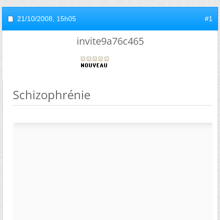
21/10/2008,
15h05
#1
invite9a76c465
Schizophrénie