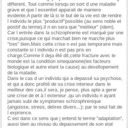
different. Tout comme lorsqu on sort d une maladie
grave et que l essentiel apparait de maniere
evidente.A partir de là si le but de la vie est de rendre
l individu le plus "productif"possible (au sens noble et
positif du terme),il n en sera que "meilleur" (idem).
Car l entrée dans la schizophrenie est marqué par une
crise,puisque ce qui marchait bien ne marche plus
"tres" bien.Mais cette crise n est pas temporaire mais
constante si l individu n est pas pris en
charge.Comme il deja été dit,cette fracture avec le
monde est la condition sinequanone(les facteurs
biologique et autre etant la cause) au devellopement
de la maladie.
Dans le cas d un individu qui a depassé sa psychose,
et qui a donc profité de sa crise interieur dans le
meilleur des cas,il sera, je pense, plus apte a gerer
une crise de et à l exterieur ,qu un individu n ayant
jamais subi de symptomes schizophrenique
(angoisse, stress, delires divers...); par le seul fait de
l exprience.
C est dans ce sens que j entend le terme "adaptation",
aussi bien au niveau du depassement de son etat