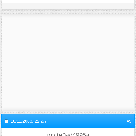
18/11/2008,
22h57
#9
invite0ad4995a