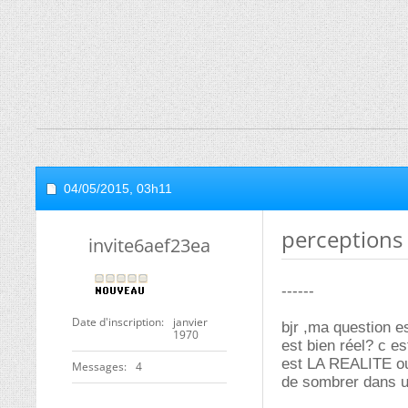
04/05/2015,
03h11
perceptions
invite6aef23ea
------
Date d'inscription
janvier
bjr ,ma question e
1970
est bien réel? c e
est LA REALITE ou 
Messages
4
de sombrer dans u