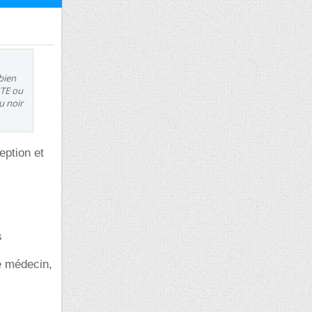
bien
ITE ou
u noir
eption et
s
re médecin,