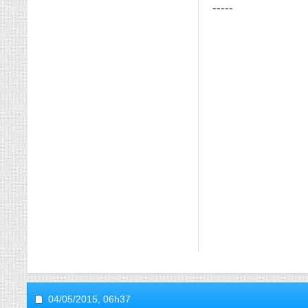
-----
04/05/2015,
06h37