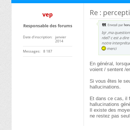
Re : percept
vep
Responsable des forums
Envoyé par
hor
bjr ,ma question
Date d'inscription
janvier
réel? c est a di
2014
notre interprétat
merci
Messages
8 187
En général, lorsque
voient / sentent 
Si vous êtes le se
hallucinations.
Et dans ce cas, il
hallucinations gén
Il existe des moye
ne restez pas seul