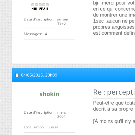
bjr ,merci pour vot
en ce qui concerne
de montrer une im
Date d'inscription
janvier
1sec ,aucun ne per
1970
propres angoisses 
est comment defini
Messages
4
04/05/2015,
20h09
Re : percept
shokin
Peut-être que tou
décrit à sa propre
Date d'inscription
mars
2004
[À moins qu'il n'y 
Localisation
Suisse