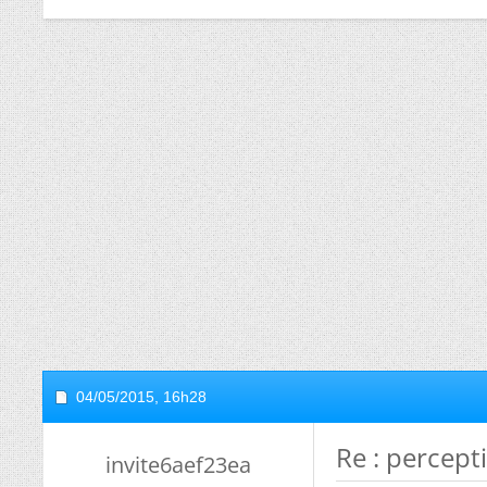
04/05/2015,
16h28
Re : percept
invite6aef23ea