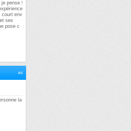
 je pense !
 expérience
 court env
et ses
 me pose c
#4
ersonne la