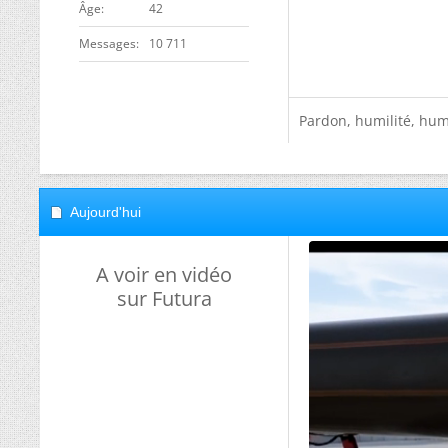
ge
42
Messages
10 711
Pardon, humilité, humo
Aujourd'hui
A voir en vidéo
sur Futura