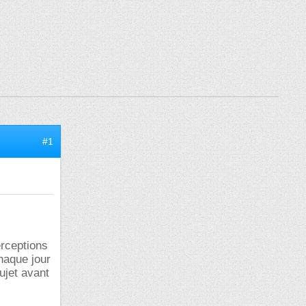
#1
erceptions
haque jour
ujet avant