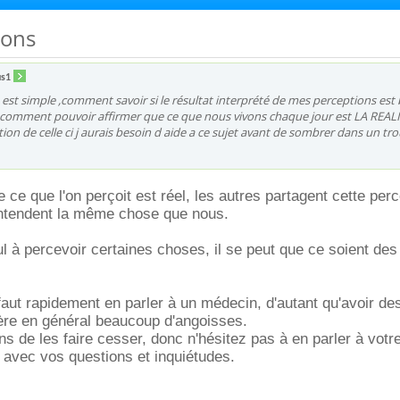
ions
us1
 est simple ,comment savoir si le résultat interprété de mes perceptions est 
re comment pouvoir affirmer que ce que nous vivons chaque jour est LA REAL
ion de celle ci j aurais besoin d aide a ce sujet avant de sombrer dans un tro
 ce que l'on perçoit est réel, les autres partagent cette perc
/entendent la même chose que nous.
ul à percevoir certaines choses, il se peut que ce soient des
 faut rapidement en parler à un médecin, d'autant qu'avoir de
ère en général beaucoup d'angoisses.
ns de les faire cesser, donc n'hésitez pas à en parler à vot
 avec vos questions et inquiétudes.