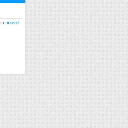
 du
nouvel