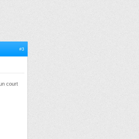
#3
un court