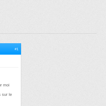
#1
ur moi
 sur le