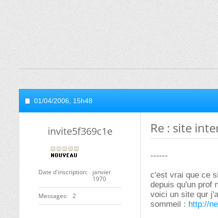
01/04/2006,
15h48
Re : site int
invite5f369c1e
------
Date d'inscription
janvier
c'est vrai que ce s
1970
depuis qu'un prof n
voici un site qur 
Messages
2
sommeil :
http://n