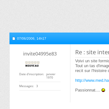
07/06/2006,
14h17
Re : site int
invite04995e83
Voivi un site form
Tout un tas d'imag
recit sur l'histoire
Date d'inscription
janvier
1970
http://www.med.h
Messages
3
Passionnat....