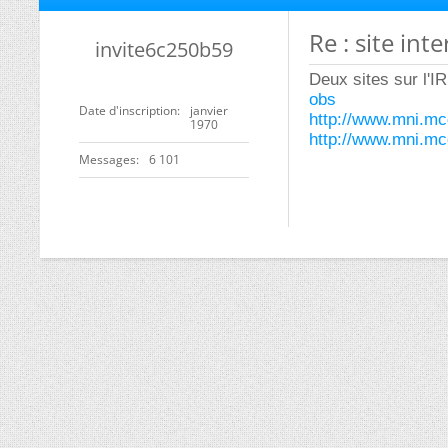
Re : site int
invite6c250b59
Deux sites sur l'
obs
Date d'inscription
janvier
http://www.mni.mcg
1970
http://www.mni.mcg
Messages
6 101