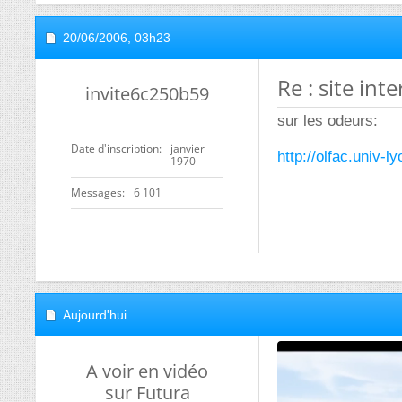
20/06/2006,
03h23
Re : site int
invite6c250b59
sur les odeurs:
Date d'inscription
janvier
http://olfac.univ-l
1970
Messages
6 101
Aujourd'hui
A voir en vidéo
sur Futura