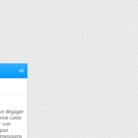
#5
se dégager
onne cette
 voir
 pas
e mesquins