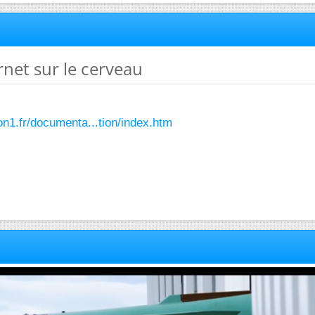
ernet sur le cerveau
yon1.fr/documenta...tion/index.htm