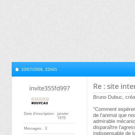
10/07/2006,
22h01
Re : site int
invite355fd997
Bruno Dubuc, créat
"Comment espérer 
Date d'inscription
janvier
de l'animal que no
1970
admirable mécani
disparaître l'agres
Messages
3
indispensable de 