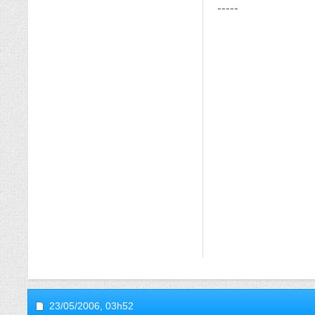
-----
23/05/2006,
03h52