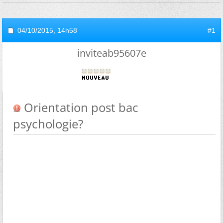
04/10/2015,
14h58
#1
inviteab95607e
Orientation post bac
psychologie?