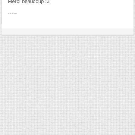
Merci beaucoup :3
-----