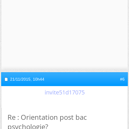
21/11/2015,
10h44
#6
invite51d17075
Re : Orientation post bac
psychologie?