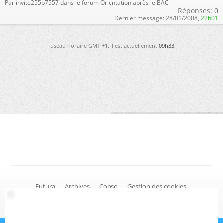
Par invite255b7557 dans le forum Orientation après le BAC
Réponses:
0
Dernier message:
28/01/2008,
22h01
Fuseau horaire GMT +1. Il est actuellement
09h33
.
-
Futura
-
Archives
-
Conso
-
Gestion des cookies
-
Politique de confidentialité
-
Haut de page