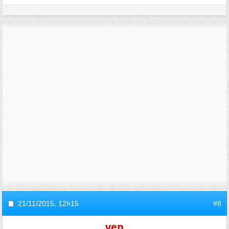
21/11/2015,
12h15
#8
vep