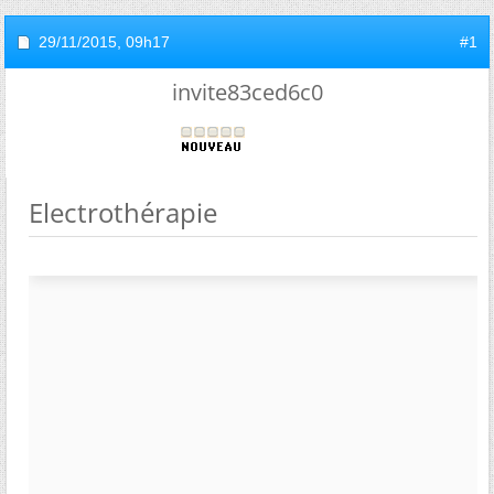
29/11/2015,
09h17
#1
invite83ced6c0
Electrothérapie