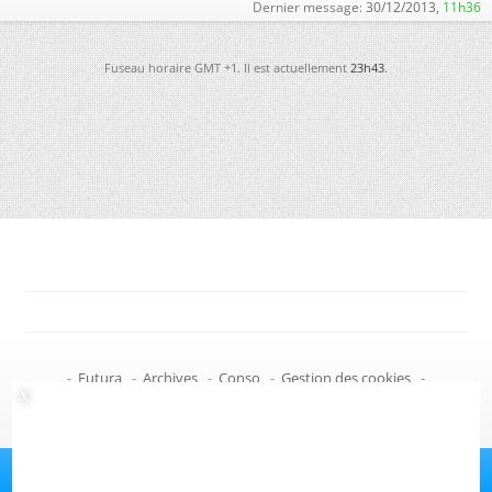
Dernier message:
30/12/2013,
11h36
Fuseau horaire GMT +1. Il est actuellement
23h43
.
-
Futura
-
Archives
-
Conso
-
Gestion des cookies
-
Politique de confidentialité
-
Haut de page