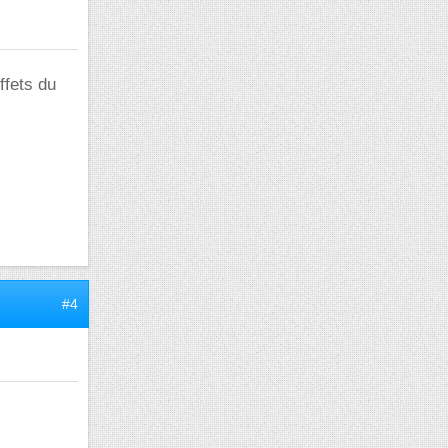
ffets du
s
#4