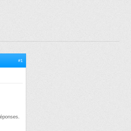
#1
réponses.