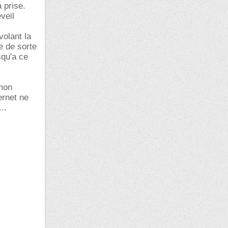
 prise.
veil
olant la
e de sorte
squ'a ce
 mon
ernet ne
..