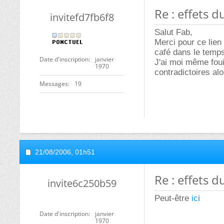
Re : effets d
invitefd7fb6f8
Salut Fab,
Merci pour ce lien
café dans le temp
Date d'inscription
janvier
J'ai moi même foui
1970
contradictoires alo
Messages
19
21/08/2006,
01h51
Re : effets d
invite6c250b59
Peut-être
ici
Date d'inscription
janvier
1970