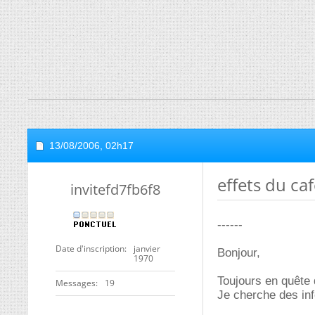
13/08/2006,
02h17
effets du caf
invitefd7fb6f8
------
Date d'inscription
janvier
Bonjour,
1970
Toujours en quête 
Messages
19
Je cherche des info