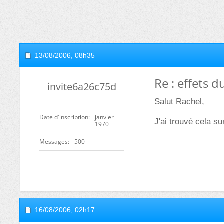
13/08/2006,
08h35
Re : effets d
invite6a26c75d
Salut Rachel,
Date d'inscription
janvier
J'ai trouvé cela su
1970
Messages
500
16/08/2006,
02h17