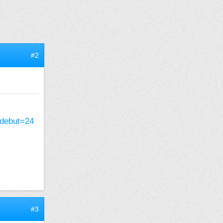
#2
&debut=24
#3