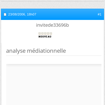
23/08/2006,
18h07
#1
invitede33696b
analyse médiationnelle