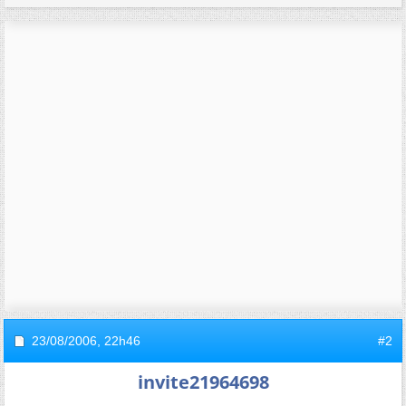
23/08/2006,
22h46
#2
invite21964698