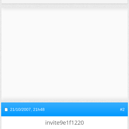
21/10/2007,
21h48
#2
invite9e1f1220