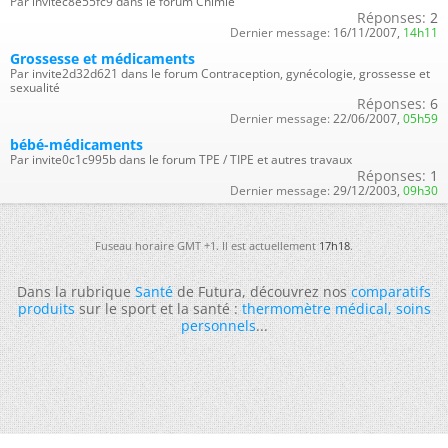
Par invitec8e55fc9 dans le forum Chimie
Réponses:
2
Dernier message:
16/11/2007,
14h11
Grossesse et médicaments
Par invite2d32d621 dans le forum Contraception, gynécologie, grossesse et
sexualité
Réponses:
6
Dernier message:
22/06/2007,
05h59
bébé-médicaments
Par invite0c1c995b dans le forum TPE / TIPE et autres travaux
Réponses:
1
Dernier message:
29/12/2003,
09h30
Fuseau horaire GMT +1. Il est actuellement
17h18
.
Dans la rubrique
Santé
de Futura, découvrez nos
comparatifs
produits
sur le sport et la santé :
thermomètre médical
,
soins
personnels
...