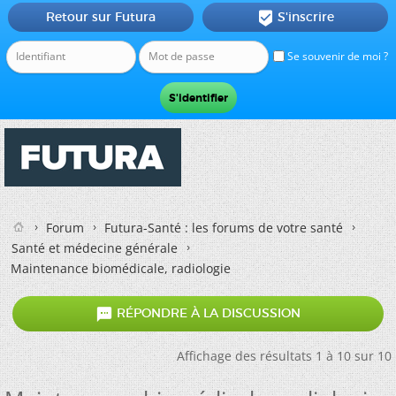
Retour sur Futura
S'inscrire

Se souvenir de moi ?
Forum
Futura-Santé : les forums de votre santé
Santé et médecine générale
Maintenance biomédicale, radiologie

RÉPONDRE À LA DISCUSSION
Affichage des résultats 1 à 10 sur 10