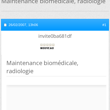
Maintenance biomédicale, radiologie
26/02/2007,
13h06
#1
invite0ba681df
Maintenance biomédicale,
radiologie