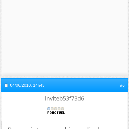
04/06/2010,
14h43
#6
inviteb53f73d6