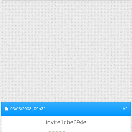
03/03/2008,
09h32
#2
invite1cbe694e