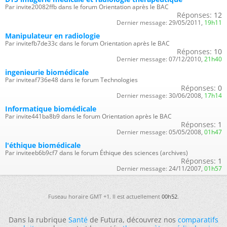
Par invite20082ffb dans le forum Orientation après le BAC
Réponses:
12
Dernier message:
29/05/2011,
19h11
Manipulateur en radiologie
Par invitefb7de33c dans le forum Orientation après le BAC
Réponses:
10
Dernier message:
07/12/2010,
21h40
ingenieurie biomédicale
Par inviteaf736e48 dans le forum Technologies
Réponses:
0
Dernier message:
30/06/2008,
17h14
Informatique biomédicale
Par invite441ba8b9 dans le forum Orientation après le BAC
Réponses:
1
Dernier message:
05/05/2008,
01h47
l'éthique biomédicale
Par inviteeb6b9cf7 dans le forum Éthique des sciences (archives)
Réponses:
1
Dernier message:
24/11/2007,
01h57
Fuseau horaire GMT +1. Il est actuellement
00h52
.
Dans la rubrique
Santé
de Futura, découvrez nos
comparatifs