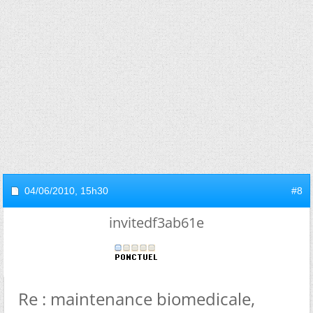
04/06/2010,
15h30
#8
invitedf3ab61e
Re : maintenance biomedicale,