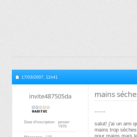
17/03/2007,
11h41
mains séche
invite487505da
------
Date d'inscription
janvier
salut! j'ai un ami 
1970
mains trop sèches,
pour mains mais le
Messages
115