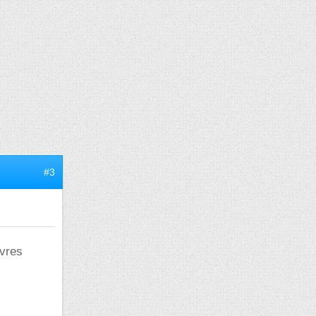
#3
evres