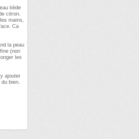
'eau tiède
de citron.
 les mains,
rface. Ca
and la peau
fine (non
longer les
y ajouter
 du bien.