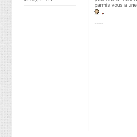
parmis vous a une s
-----