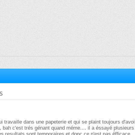
s
qui travaille dans une papeterie et qui se plaint toujours d'avoi
 bah c'est trés génant quand méme.... il a éssayé plusieur
s resultats sont temporaires et donc ce n'est pas éfficace...