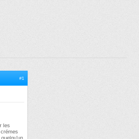
#1
r les
s crémes
 quelqu'un