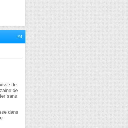
#4
aisse de
izaine de
ier sans
lisse dans
se