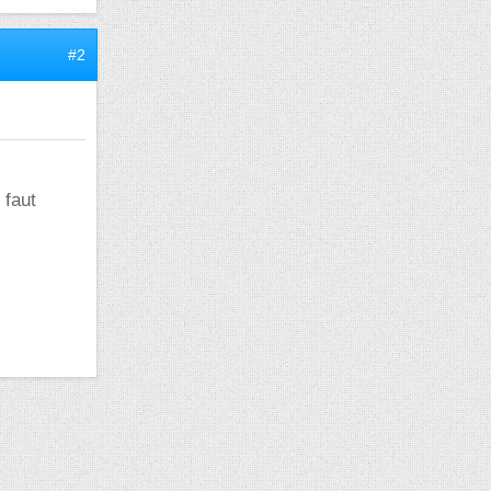
#2
 faut