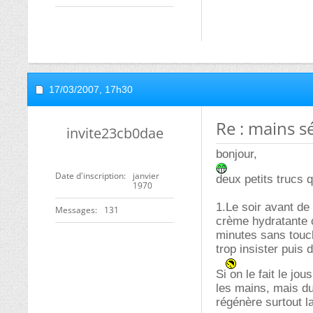
17/03/2007,
17h30
Re : mains s
invite23cb0dae
bonjour,
Date d'inscription
janvier
deux petits trucs 
1970
1.Le soir avant de
Messages
131
crème hydratante c
minutes sans touch
trop insister puis 
Si on le fait le jo
les mains, mais du
régénère surtout la 