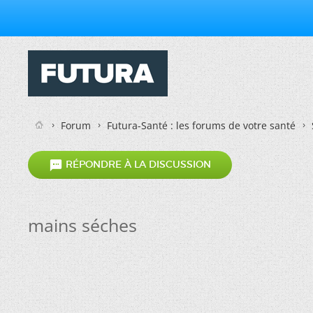
Forum
Futura-Santé : les forums de votre santé

RÉPONDRE À LA DISCUSSION
mains séches