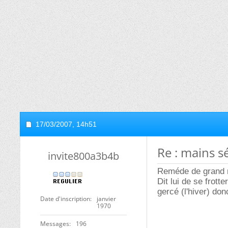
17/03/2007,
14h51
Re : mains s
invite800a3b4b
Reméde de grand m
Dit lui de se frott
gercé (l'hiver) do
Date d'inscription
janvier
1970
Messages
196