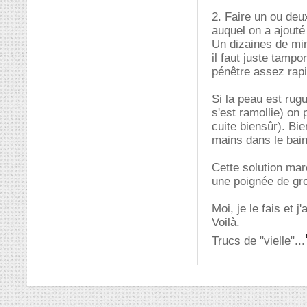
2. Faire un ou deu
auquel on a ajouté 
Un dizaines de min
il faut juste tampo
pénêtre assez rap
Si la peau est rug
s'est ramollie) on
cuite biensûr). Bie
mains dans le bai
Cette solution mar
une poignée de gros
Moi, je le fais et j
Voilà.
Trucs de "vielle"...