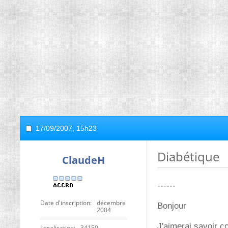
17/09/2007,
15h23
Diabétique
ClaudeH
------
Date d'inscription
décembre
Bonjour
2004
J'aimerai savoir c
Localisation
34150