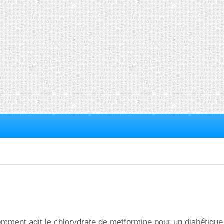
omment agit le chlorydrate de metformine pour un diabétique 