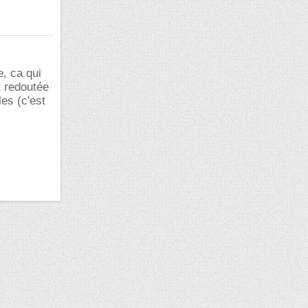
, ca qui
t redoutée
les (c'est