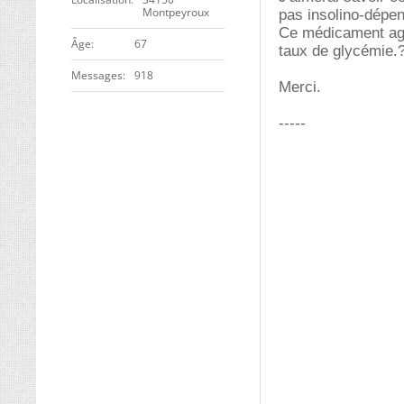
Montpeyroux
pas insolino-dépe
Ce médicament agit
ge
67
taux de glycémie.
Messages
918
Merci.
-----