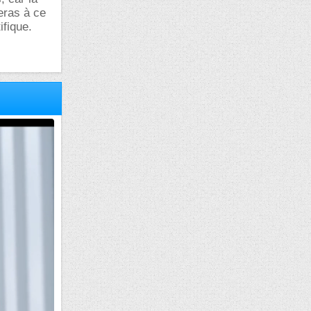
seras à ce
ifique.