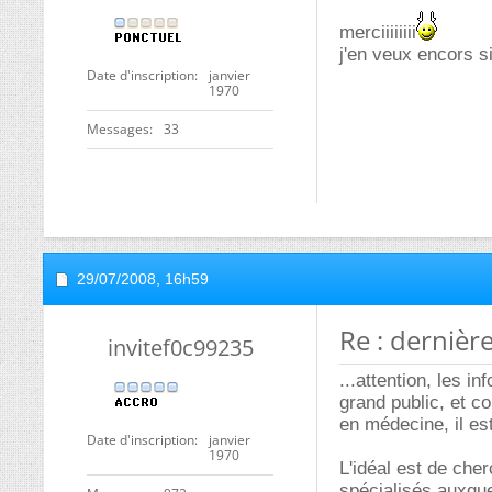
merciiiiiiii
j'en veux encors s
Date d'inscription
janvier
1970
Messages
33
29/07/2008,
16h59
Re : dernièr
invitef0c99235
...attention, les 
grand public, et c
en médecine, il es
Date d'inscription
janvier
1970
L'idéal est de cher
spécialisés auxquel