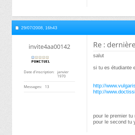
29/07/2008,
16h43
Re : dernièr
invite4aa00142
salut
si tu es étudiante 
Date d'inscription
janvier
1970
http://www.vulgar
Messages
13
http://www.doctiss
pour le premier tu
pour le second tu 