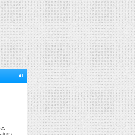
#1
des
maines