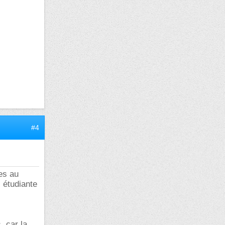
#4
ées au
s étudiante
, car la