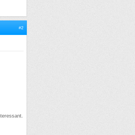
#2
nteressant.