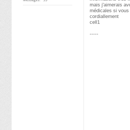
mais j'aimerais av
médicales si vous 
cordiallement
cell1
-----