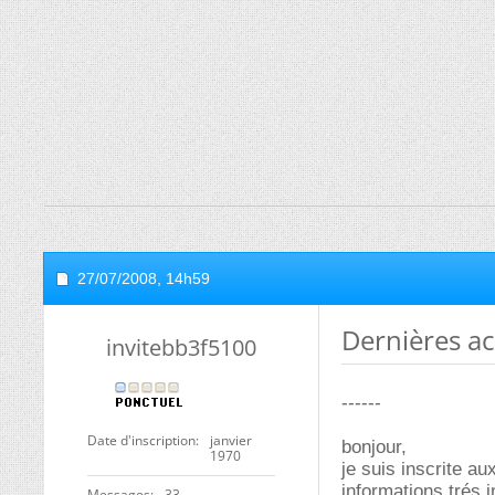
27/07/2008,
14h59
Dernières ac
invitebb3f5100
------
Date d'inscription
janvier
bonjour,
1970
je suis inscrite au
informations trés 
Messages
33