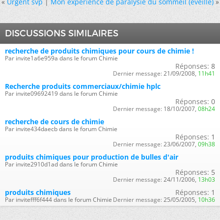
«
Urgent svp
|
Mon expérience de paralysie du sommeil (éveillé)
»
DISCUSSIONS SIMILAIRES
recherche de produits chimiques pour cours de chimie !
Par invite1a6e959a dans le forum Chimie
Réponses:
8
Dernier message:
21/09/2008,
11h41
Recherche produits commerciaux/chimie hplc
Par invite09692419 dans le forum Chimie
Réponses:
0
Dernier message:
18/10/2007,
08h24
recherche de cours de chimie
Par invite434daecb dans le forum Chimie
Réponses:
1
Dernier message:
23/06/2007,
09h38
produits chimiques pour production de bulles d'air
Par invite2910d1ad dans le forum Chimie
Réponses:
5
Dernier message:
24/11/2006,
13h03
produits chimiques
Réponses:
1
Par invitefff6f444 dans le forum Chimie
Dernier message:
25/05/2005,
10h36