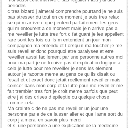
periodes
c tres bizard j aimerai comprendre pourtand je ne suis
pas stresser du tout en ce moment je suis tres relax
se qui m arrive c que j entend parfaitement les gens
qui m entourent a ce moment mais je n arrive pas a
me reveiller je lutte tres fort c fatiguant je les appellent
rare sont les fois ou ils m entendent un jour mon
compagnon ma entendu et l orsqu il ma toucher je me
suis reveiller donc pourquoi etre paralysee et etre
reveiller aussi facilement par une personne autres moi
pour ma part je ne trouive pas d explication logique a
cela je lutte pour me reveiller je sens les element
autour je raconte meme au gens ce qu ils disait ou
fesait et ct exact donc jetait reellement reveiller mais
coincer dans mon corp et la lutte pour me reveiller me
fait trembler tres fort je croit meme parfois que peut
etre j ai des crises d epileptie ou quelque chose
comme cela .
Ma crainte c de ne pas me reveiller un jour une
personne parle de ce laisser aller et que l ame sort du
corp j aimerai en savoir plus merci
et si une personne a une explication de la medecine