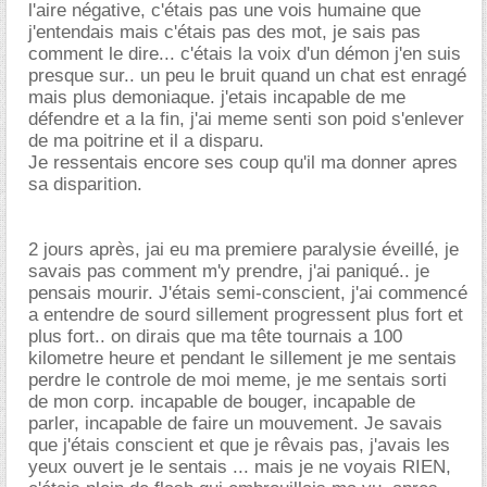
l'aire négative, c'étais pas une vois humaine que
j'entendais mais c'étais pas des mot, je sais pas
comment le dire... c'étais la voix d'un démon j'en suis
presque sur.. un peu le bruit quand un chat est enragé
mais plus demoniaque. j'etais incapable de me
défendre et a la fin, j'ai meme senti son poid s'enlever
de ma poitrine et il a disparu.
Je ressentais encore ses coup qu'il ma donner apres
sa disparition.
2 jours après, jai eu ma premiere paralysie éveillé, je
savais pas comment m'y prendre, j'ai paniqué.. je
pensais mourir. J'étais semi-conscient, j'ai commencé
a entendre de sourd sillement progressent plus fort et
plus fort.. on dirais que ma tête tournais a 100
kilometre heure et pendant le sillement je me sentais
perdre le controle de moi meme, je me sentais sorti
de mon corp. incapable de bouger, incapable de
parler, incapable de faire un mouvement. Je savais
que j'étais conscient et que je rêvais pas, j'avais les
yeux ouvert je le sentais ... mais je ne voyais RIEN,