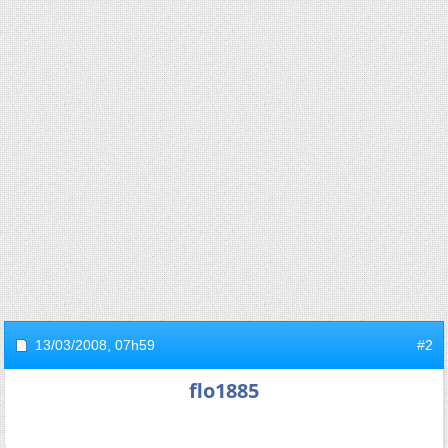
13/03/2008,
07h59
#2
flo1885