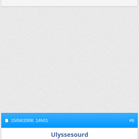
15/04/2008,
14h01
#6
Ulyssesourd