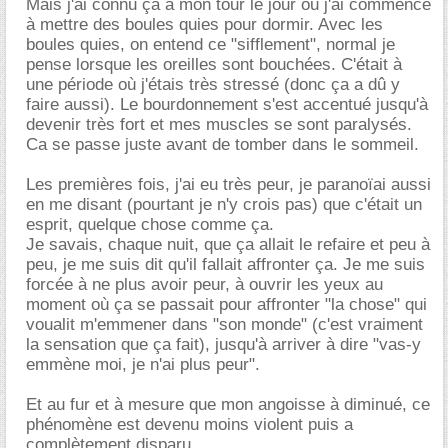
Mais j'ai connu ça à mon tour le jour ou j'ai commencé
à mettre des boules quies pour dormir. Avec les
boules quies, on entend ce "sifflement", normal je
pense lorsque les oreilles sont bouchées. C'était à
une période où j'étais très stressé (donc ça a dû y
faire aussi). Le bourdonnement s'est accentué jusqu'à
devenir très fort et mes muscles se sont paralysés.
Ca se passe juste avant de tomber dans le sommeil.
Les premières fois, j'ai eu très peur, je paranoïai aussi
en me disant (pourtant je n'y crois pas) que c'était un
esprit, quelque chose comme ça.
Je savais, chaque nuit, que ça allait le refaire et peu à
peu, je me suis dit qu'il fallait affronter ça. Je me suis
forcée à ne plus avoir peur, à ouvrir les yeux au
moment où ça se passait pour affronter "la chose" qui
voualit m'emmener dans "son monde" (c'est vraiment
la sensation que ça fait), jusqu'à arriver à dire "vas-y
emmène moi, je n'ai plus peur".
Et au fur et à mesure que mon angoisse à diminué, ce
phénomène est devenu moins violent puis a
complètement disparu.