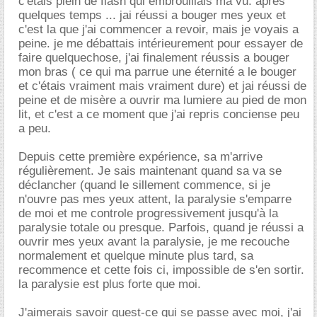
c'étais plein de flash qui embrouillais ma vu. apres
quelques temps ... jai réussi a bouger mes yeux et
c'est la que j'ai commencer a revoir, mais je voyais a
peine. je me débattais intérieurement pour essayer de
faire quelquechose, j'ai finalement réussis a bouger
mon bras ( ce qui ma parrue une éternité a le bouger
et c'étais vraiment mais vraiment dure) et jai réussi de
peine et de misère a ouvrir ma lumiere au pied de mon
lit, et c'est a ce moment que j'ai repris conciense peu
a peu.
Depuis cette première expérience, sa m'arrive
régulièrement. Je sais maintenant quand sa va se
déclancher (quand le sillement commence, si je
n'ouvre pas mes yeux attent, la paralysie s'emparre
de moi et me controle progressivement jusqu'à la
paralysie totale ou presque. Parfois, quand je réussi a
ouvrir mes yeux avant la paralysie, je me recouche
normalement et quelque minute plus tard, sa
recommence et cette fois ci, impossible de s'en sortir.
la paralysie est plus forte que moi.
J'aimerais savoir quest-ce qui se passe avec moi, j'ai