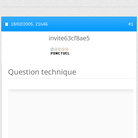
18/02/2005,
21h46
#1
invite63cf8ae5
Question technique