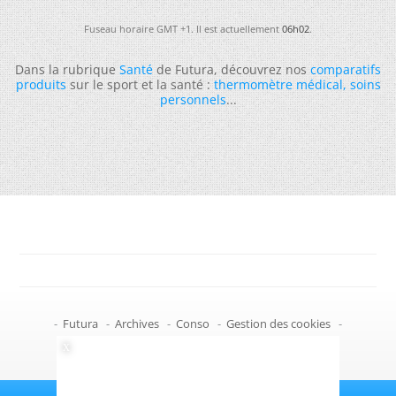
Fuseau horaire GMT +1. Il est actuellement
06h02
.
Dans la rubrique
Santé
de Futura, découvrez nos
comparatifs
produits
sur le sport et la santé :
thermomètre médical
,
soins
personnels
...
-
Futura
-
Archives
-
Conso
-
Gestion des cookies
-
Politique de confidentialité
-
Haut de page