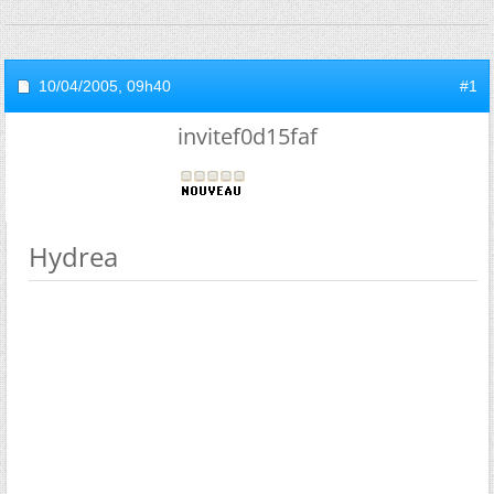
10/04/2005,
09h40
#1
invitef0d15faf
Hydrea