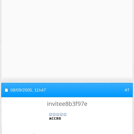
08/09/2005,
11h47
#7
invitee8b3f97e