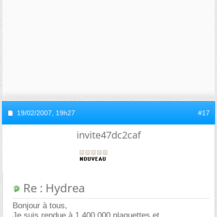
19/02/2007,
19h27
#17
invite47dc2caf
Re : Hydrea
Bonjour à tous,
Je suis rendue à 1.400.000 plaquettes et