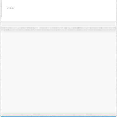
-----