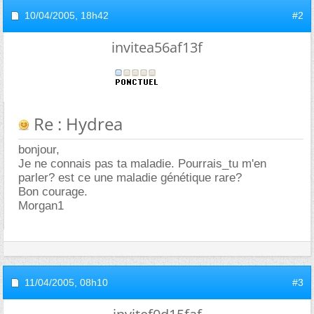
10/04/2005,
18h42
#2
invitea56af13f
Re : Hydrea
bonjour,
Je ne connais pas ta maladie. Pourrais_tu m'en
parler? est ce une maladie génétique rare?
Bon courage.
Morgan1
11/04/2005,
08h10
#3