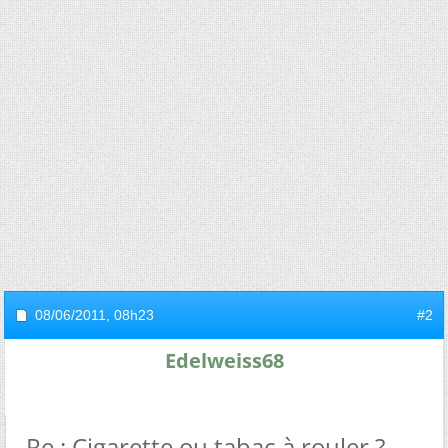
08/06/2011,
08h23
#2
Edelweiss68
Re : Cigarette ou tabac à rouler ?