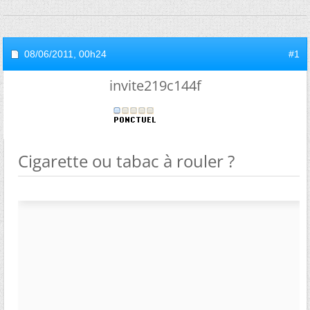
08/06/2011,
00h24
#1
invite219c144f
Cigarette ou tabac à rouler ?