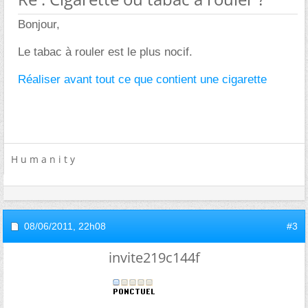
Bonjour,
Le tabac à rouler est le plus nocif.
Réaliser avant tout ce que contient une cigarette
H u m a n i t y
08/06/2011,
22h08
#3
invite219c144f