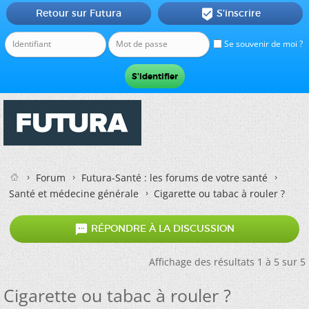
Retour sur Futura
S'inscrire

Se souvenir de moi ?
Forum
Futura-Santé : les forums de votre santé
Santé et médecine générale
Cigarette ou tabac à rouler ?

RÉPONDRE À LA DISCUSSION
Affichage des résultats 1 à 5 sur 5
Cigarette ou tabac à rouler ?