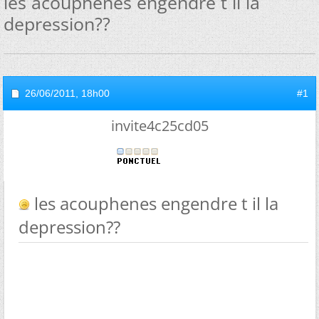
les acouphenes engendre t il la
depression??
26/06/2011,
18h00
#1
invite4c25cd05
les acouphenes engendre t il la
depression??