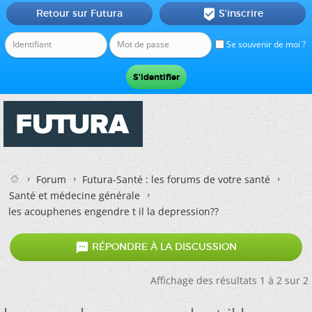
Retour sur Futura
S'inscrire

Se souvenir de moi ?
Forum
Futura-Santé : les forums de votre santé
Santé et médecine générale
les acouphenes engendre t il la depression??

RÉPONDRE À LA DISCUSSION
Affichage des résultats 1 à 2 sur 2