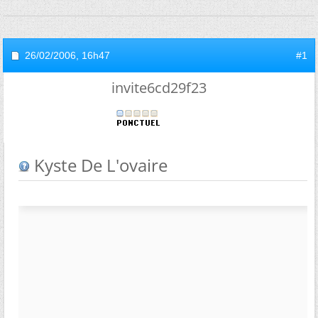
26/02/2006,
16h47
#1
invite6cd29f23
Kyste De L'ovaire