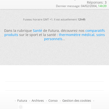
Réponses:
3
Dernier message:
04/02/2004,
14h39
Fuseau horaire GMT +1. Il est actuellement
12h49
.
Dans la rubrique
Santé
de Futura, découvrez nos
comparatifs
produits
sur le sport et la santé :
thermomètre médical
,
soins
personnels
...
-
Futura
-
Archives
-
Conso
-
Gestion des cookies
-