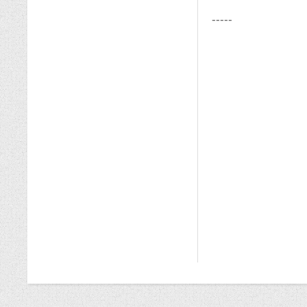
-----