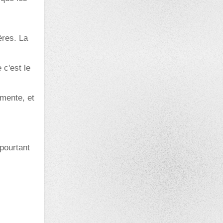
ères. La
 c'est le
gmente, et
 pourtant