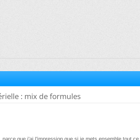
érielle : mix de formules
 parce que j'ai l'impression que si je mets ensemble tout ce