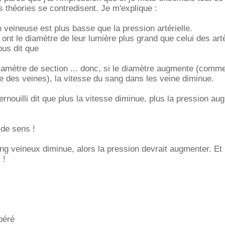
s théories se contredisent. Je m'explique :
n veineuse est plus basse que la pression artérielle.
 ont le diamètre de leur lumière plus grand que celui des art
ous dit que
diamètre de section ... donc, si le diamètre augmente (comme
e des veines), la vitesse du sang dans les veine diminue.
Bernouilli dit que plus la vitesse diminue, plus la pression au
s de sens !
ang veineux diminue, alors la pression devrait augmenter. Et
 !
péré