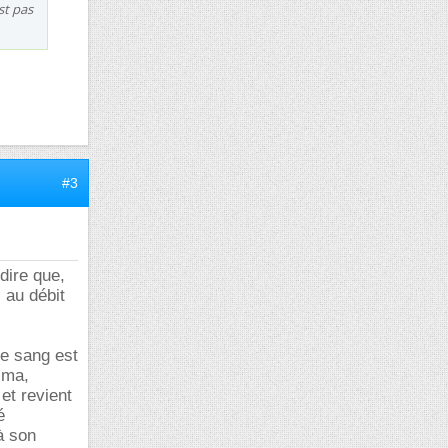
st pas
#3
dire que,
 au débit
le sang est
ima,
et revient
é
à son