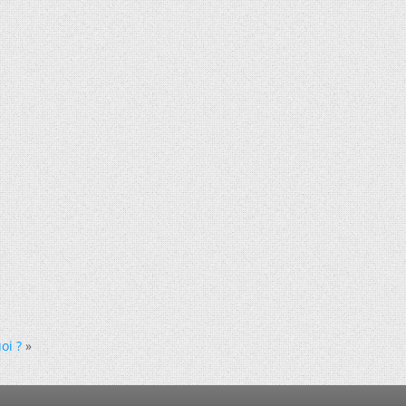
oi ?
»