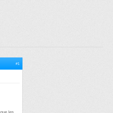
#1
 que les