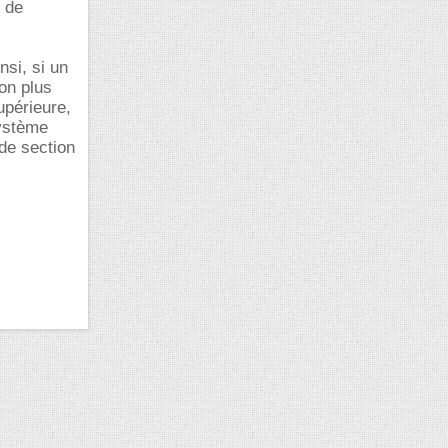
e de
nsi, si un
on plus
upérieure,
système
 de section