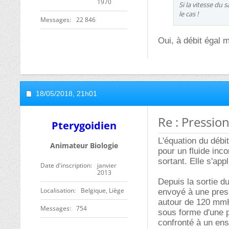
1970
Si la vitesse du
le cas !
Messages
22 846
Oui, à débit égal 
18/05/2018,
21h01
Re : Pression
Pterygoidien
L'équation du débit
Animateur Biologie
pour un fluide inco
sortant. Elle s'app
Date d'inscription
janvier
2013
Depuis la sortie du
Localisation
Belgique, Liège
envoyé à une press
autour de 120 mmH
Messages
754
sous forme d'une p
confronté à un ens