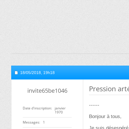
18/05/2018,
19h18
Pression art
invite65be1046
------
Date d'inscription
janvier
1970
Bonjour à tous,
Messages
1
Je suis désespéré,