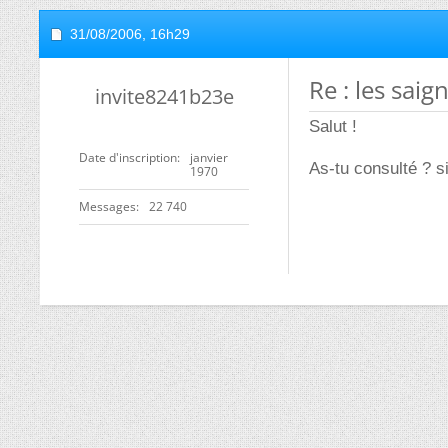
31/08/2006,
16h29
Re : les sai
invite8241b23e
Salut !
Date d'inscription
janvier
As-tu consulté ? s
1970
Messages
22 740