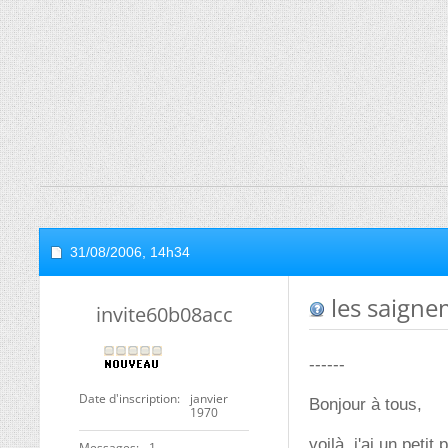
31/08/2006,
14h34
les saigne
invite60b08acc
------
Date d'inscription
janvier
Bonjour à tous,
1970
voilà, j'ai un petit
Messages
1