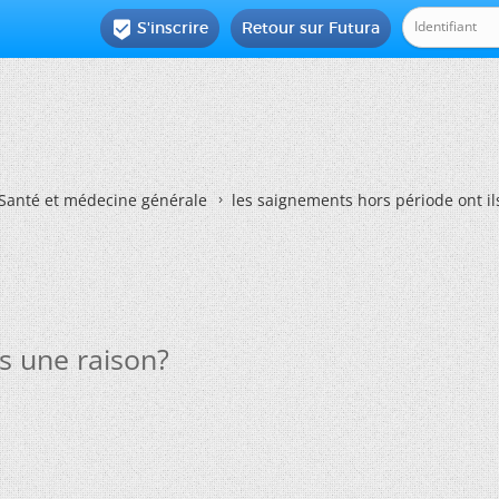
S'inscrire
Retour sur Futura

Santé et médecine générale
les saignements hors période ont il
ls une raison?