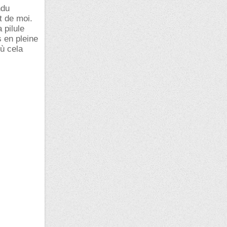
ndu
t de moi.
 pilule
 en pleine
où cela