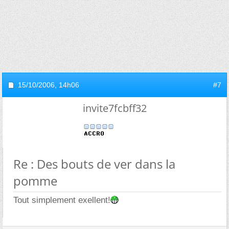
15/10/2006,
14h06
#7
invite7fcbff32
Re : Des bouts de ver dans la
pomme
Tout simplement exellent!