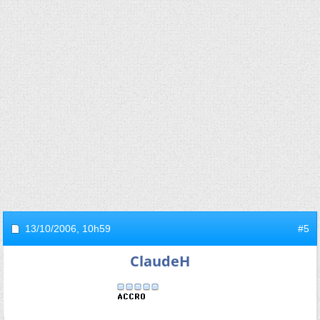
13/10/2006,
10h59
#5
ClaudeH