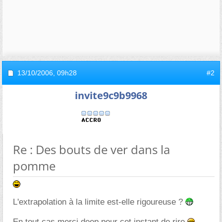
13/10/2006,
09h28
#2
invite9c9b9968
Re : Des bouts de ver dans la
pomme
L'extrapolation à la limite est-elle rigoureuse ?
En tout cas merci deep pour cet instant de rire