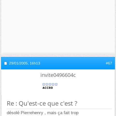
29/01/2005,
16h13
#67
invite0496604c
Re : Qu'est-ce que c'est ?
désolé Pierrehenry , mais ça fait trop