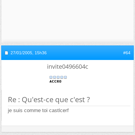
27/01/2005,
15h36
#64
invite0496604c
Re : Qu'est-ce que c'est ?
je suis comme toi castlcerf