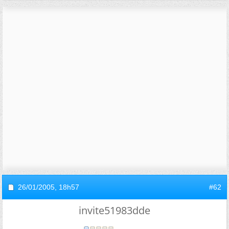
26/01/2005,
18h57
#62
invite51983dde