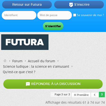
Retour sur Futura
S'inscrire

Se souvenir de moi ?
Forum
Accueil du forum
Science ludique : la science en s'amusant
Qu'est-ce que c'est ?

RÉPONDRE À LA DISCUSSION
Page 3 sur 3
3
Première
Affichage des résultats 61 à 74 sur 74