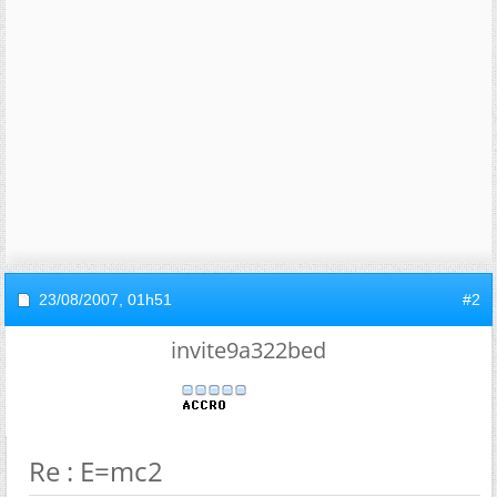
23/08/2007,
01h51
#2
invite9a322bed
Re : E=mc2