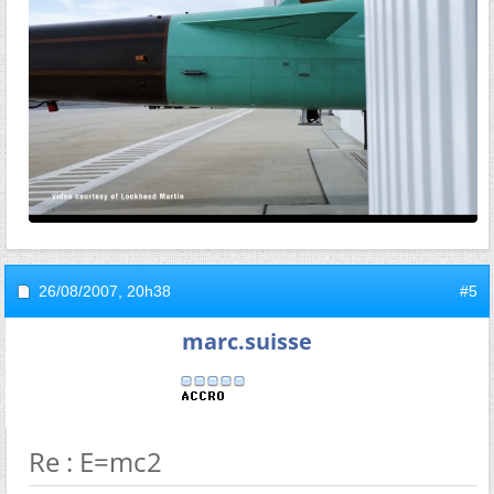
26/08/2007,
20h38
#5
marc.suisse
Re : E=mc2