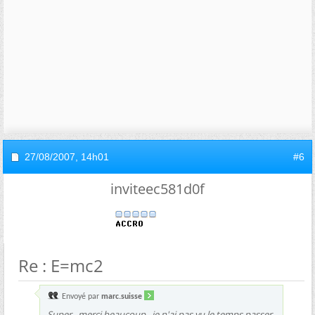
27/08/2007,
14h01
#6
inviteec581d0f
Re : E=mc2
Envoyé par
marc.suisse
Super , merci beaucoup , je n'ai pas vu le temps passer