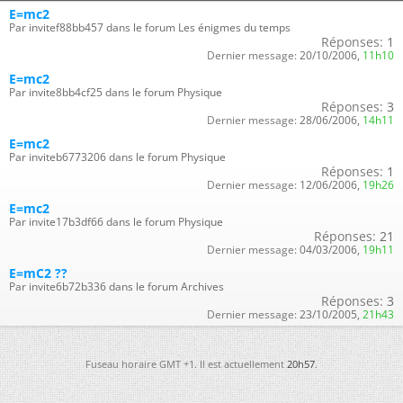
E=mc2
Par invitef88bb457 dans le forum Les énigmes du temps
Réponses:
1
Dernier message:
20/10/2006,
11h10
E=mc2
Par invite8bb4cf25 dans le forum Physique
Réponses:
3
Dernier message:
28/06/2006,
14h11
E=mc2
Par inviteb6773206 dans le forum Physique
Réponses:
1
Dernier message:
12/06/2006,
19h26
E=mc2
Par invite17b3df66 dans le forum Physique
Réponses:
21
Dernier message:
04/03/2006,
19h11
E=mC2 ??
Par invite6b72b336 dans le forum Archives
Réponses:
3
Dernier message:
23/10/2005,
21h43
Fuseau horaire GMT +1. Il est actuellement
20h57
.