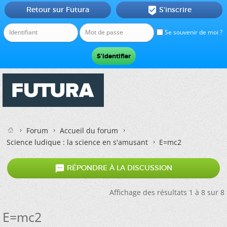
Retour sur Futura
S'inscrire

Se souvenir de moi ?
Forum
Accueil du forum
Science ludique : la science en s'amusant
E=mc2

RÉPONDRE À LA DISCUSSION
Affichage des résultats 1 à 8 sur 8
E=mc2