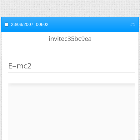
23/08/2007,
00h02
#1
invitec35bc9ea
E=mc2