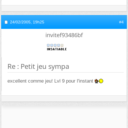
24/02/2005,
19h25
#4
invitef93486bf
Re : Petit jeu sympa
excellent comme jeu! Lvl 9 pour l'instant