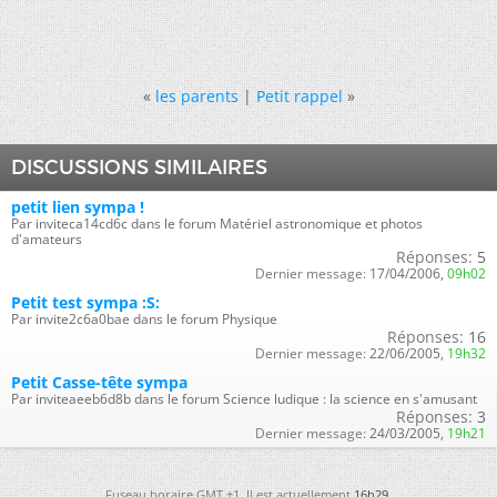
«
les parents
|
Petit rappel
»
DISCUSSIONS SIMILAIRES
petit lien sympa !
Par inviteca14cd6c dans le forum Matériel astronomique et photos
d'amateurs
Réponses:
5
Dernier message:
17/04/2006,
09h02
Petit test sympa :S:
Par invite2c6a0bae dans le forum Physique
Réponses:
16
Dernier message:
22/06/2005,
19h32
Petit Casse-tête sympa
Par inviteaeeb6d8b dans le forum Science ludique : la science en s'amusant
Réponses:
3
Dernier message:
24/03/2005,
19h21
Fuseau horaire GMT +1. Il est actuellement
16h29
.