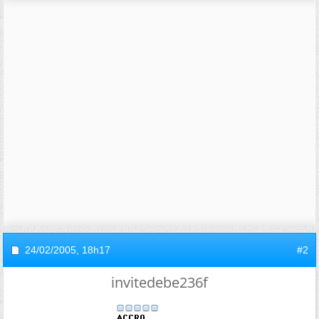
24/02/2005,
18h17
#2
invitedebe236f