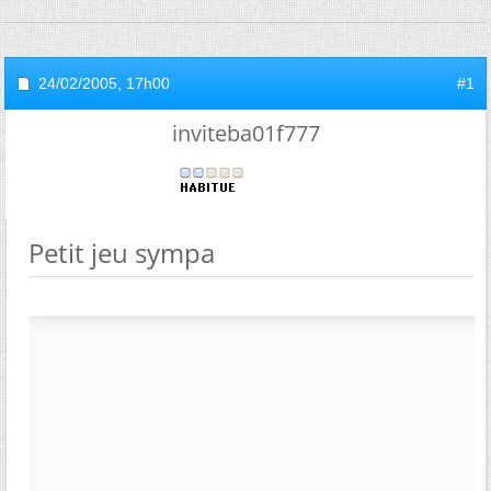
24/02/2005,
17h00
#1
inviteba01f777
Petit jeu sympa