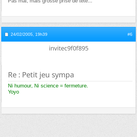
Pas mal, mais grosse prise de tête...
24/02/2005,
19h39
#6
invitec9f0f895
Re : Petit jeu sympa
Ni humour, Ni science = fermeture.
Yoyo