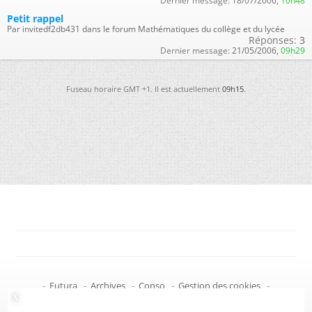
Dernier message:
18/07/2006,
10h48
Petit rappel
Par invitedf2db431 dans le forum Mathématiques du collège et du lycée
Réponses:
3
Dernier message:
21/05/2006,
09h29
Fuseau horaire GMT +1. Il est actuellement
09h15
.
-
Futura
-
Archives
-
Conso
-
Gestion des cookies
-