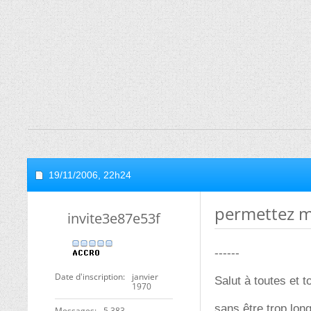
19/11/2006,
22h24
permettez mo
invite3e87e53f
------
Date d'inscription
janvier
Salut à toutes et t
1970
sans être trop long
Messages
5 383