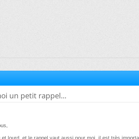
i un petit rappel...
ous,
 et lourd, et le rappel vaut aussi pour moi, il est très import