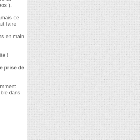
éos ).
jamais ce
it faire
ns en main
té !
de prise de
demment
ible dans