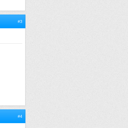
#3
#4