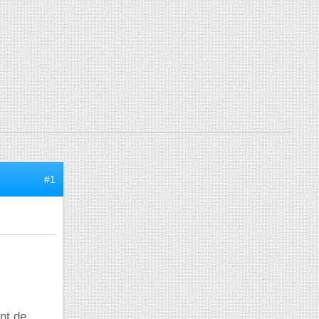
#1
ant de