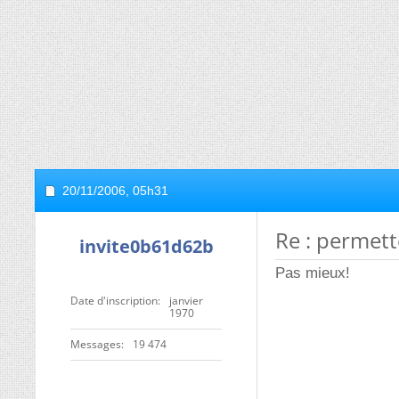
20/11/2006,
05h31
Re : permett
invite0b61d62b
Pas mieux!
Date d'inscription
janvier
1970
Messages
19 474