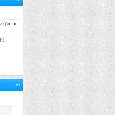
e j'en ai
).
#3