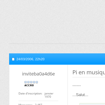
24/03/2006,
22h20
Pi en musiqu
inviteba0a4d6e
------
Date d'inscription
janvier
...Salut...
1970
Messages
2 487