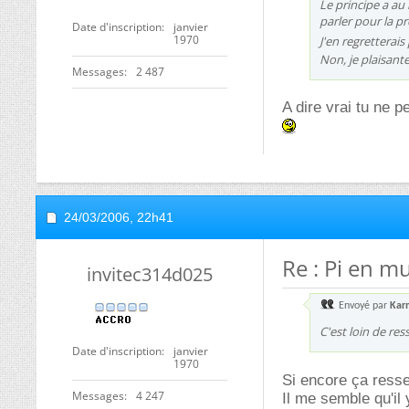
Le principe a au
parler pour la pr
Date d'inscription
janvier
1970
J'en regretterai
Non, je plaisante
Messages
2 487
A dire vrai tu ne 
24/03/2006,
22h41
Re : Pi en mu
invitec314d025
Envoyé par
Kar
C'est loin de re
Date d'inscription
janvier
1970
Si encore ça resse
Messages
4 247
Il me semble qu'il 