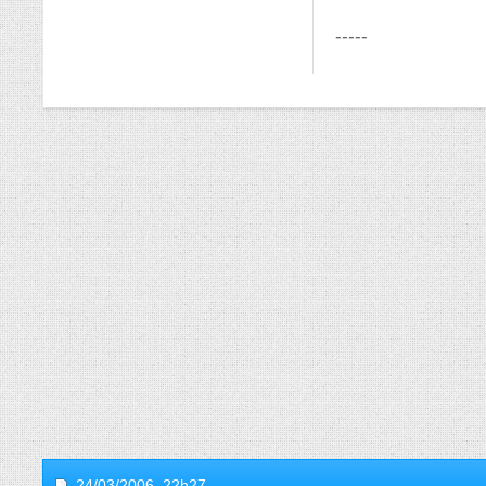
-----
24/03/2006,
22h27