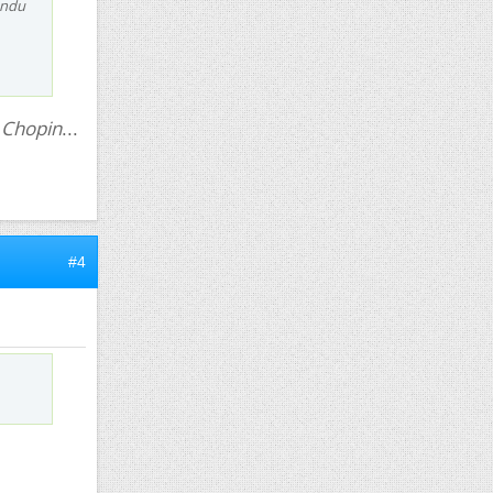
endu
Chopin
u
...
#4