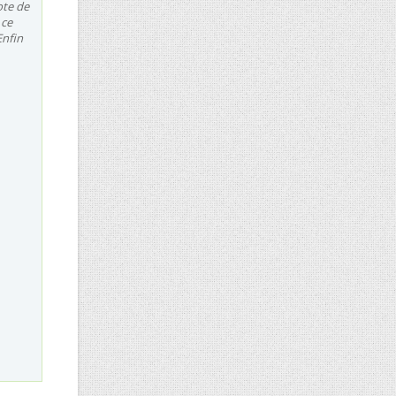
ote de
 ce
Enfin