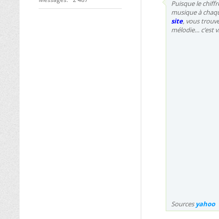
Puisque le chiff
musique à chaqu
site
, vous trouv
mélodie… c’est vit
Sources
yahoo