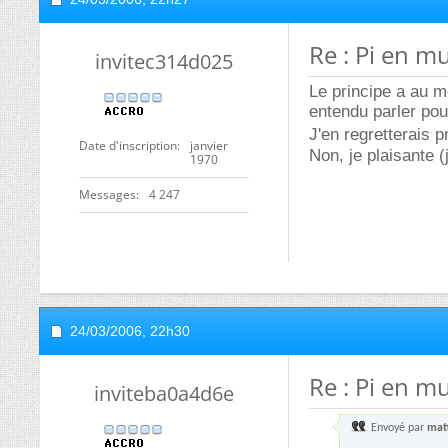
Re : Pi en mu
invitec314d025
Le principe a au m
entendu parler pour
J'en regretterais 
Date d'inscription
janvier
Non, je plaisante (
1970
Messages
4 247
24/03/2006,
22h30
Re : Pi en mu
inviteba0a4d6e
Envoyé par
mat