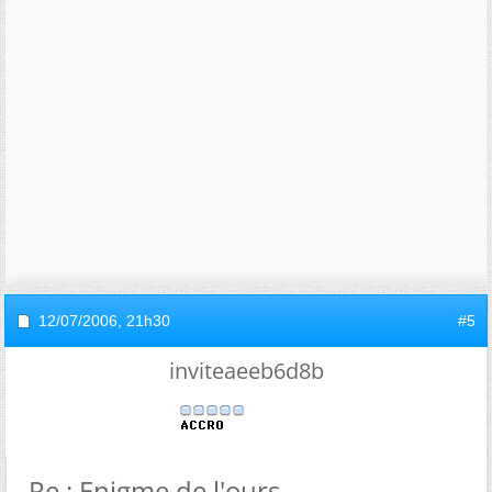
12/07/2006,
21h30
#5
inviteaeeb6d8b
Re : Enigme de l'ours