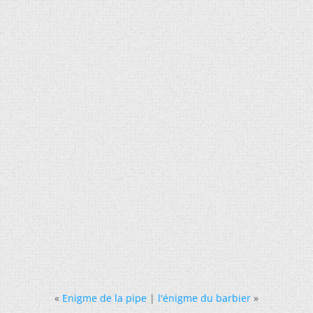
«
Enigme de la pipe
|
l'énigme du barbier
»