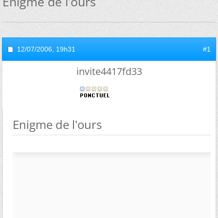
Enigme de l'ours
12/07/2006,
19h31
#1
invite4417fd33
Enigme de l'ours