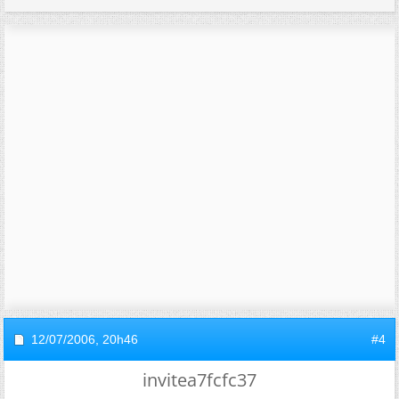
12/07/2006,
20h46
#4
invitea7fcfc37