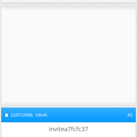
12/07/2006,
19h45
#2
invitea7fcfc37