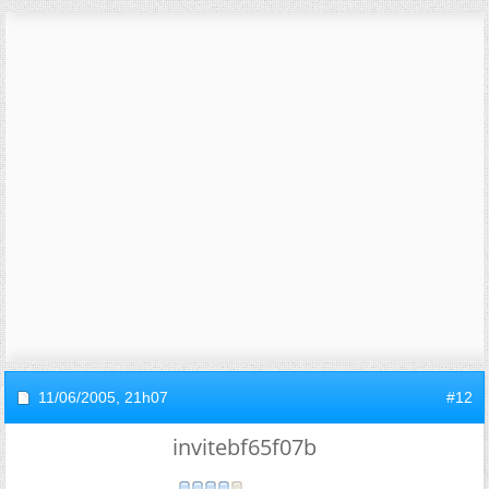
11/06/2005,
21h07
#12
invitebf65f07b