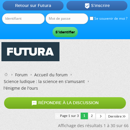
Retour sur Futura
S'inscrire

Se souvenir de moi ?
Forum
Accueil du forum
Science ludique : la science en s'amusant
l'énigme de l'ours

RÉPONDRE À LA DISCUSSION
Page 1 sur 3
1
2
Dernière
Affichage des résultats 1 à 30 sur 66