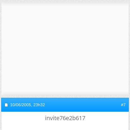
10/06/2005,
23h32
#7
invite76e2b617