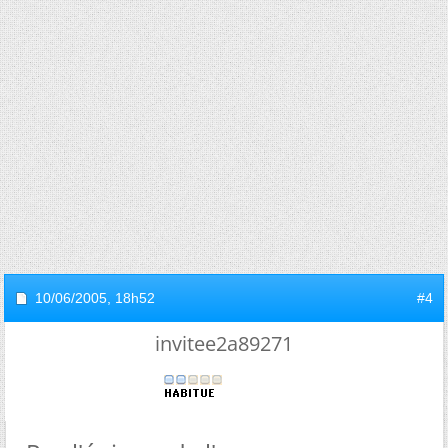
10/06/2005,
18h52
#4
invitee2a89271