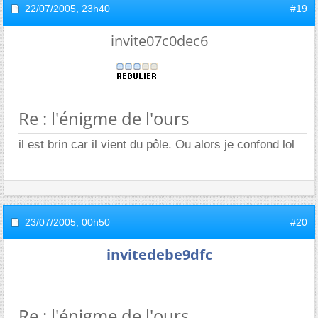
22/07/2005,
23h40
#19
invite07c0dec6
Re : l'énigme de l'ours
il est brin car il vient du pôle. Ou alors je confond lol
23/07/2005,
00h50
#20
invitedebe9dfc
Re : l'énigme de l'ours