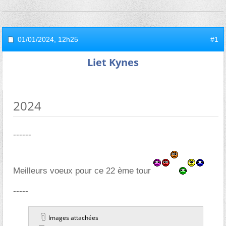
01/01/2024,
12h25
#1
Liet Kynes
2024
------
Meilleurs voeux pour ce 22 ème tour
-----
Images attachées