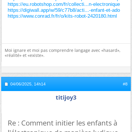
https://eu.robotshop.com/fr/collecti...n-electronique
https://digiwall.app/w/59/c77b8/acti...-enfant-et-ado
https://www.conrad.fr/fr/o/kits-robot-2420180.html
Moi ignare et moi pas comprendre langage avec «hasard»,
«réalité» et «existe».
04/06/2025,
14h14
#8
titijoy3
Re : Comment initier les enfants à