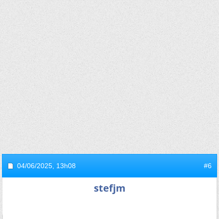
04/06/2025,
13h08
#6
stefjm