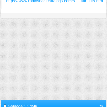
https://www.radioshackcatalogs.com/s..._fair_kits.htm
03/06/2025,
07h40
#4