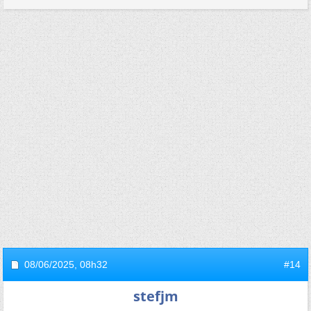
08/06/2025,
08h32
#14
stefjm