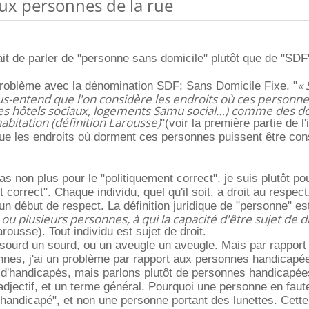
aux personnes de la rue
fait de parler de "personne sans domicile" plutôt que de "SDF
« 
t problème avec la dénomination SDF: Sans Domicile Fixe. "
ous-entend que l'on considère les endroits où ces personn
les hôtels sociaux, logements Samu social…) comme des d
habitation (définition Larousse)
"(voir la première partie de l'
ue les endroits où dorment ces personnes puissent être con
as non plus pour le "politiquement correct", je suis plutôt pou
orrect". Chaque individu, quel qu'il soit, a droit au respect.
n début de respect. La définition juridique de "personne" est
u plusieurs personnes, à qui la capacité d'être sujet de dr
arousse). Tout individu est sujet de droit.
 sourd un sourd, ou un aveugle un aveugle. Mais par rapport
nnes, j'ai un problème par rapport aux personnes handicapé
 d'handicapés, mais parlons plutôt de personnes handicapée
djectif, et un terme général. Pourquoi une personne en faute
 handicapé", et non une personne portant des lunettes. Cette