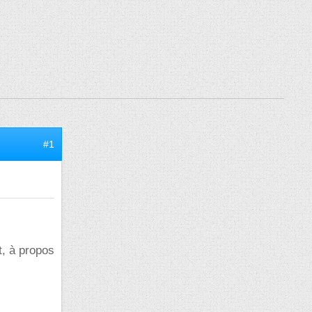
#1
t, à propos