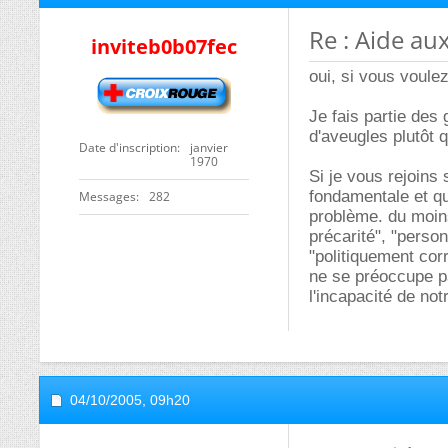
Re : Aide au
inviteb0b07fec
oui, si vous voule
Je fais partie des 
d'aveugles plutôt 
Date d'inscription
janvier
1970
Si je vous rejoins 
fondamentale et qu
Messages
282
problème. du moins
précarité", "perso
"politiquement cor
ne se préoccupe p
l'incapacité de not
04/10/2005,
09h20