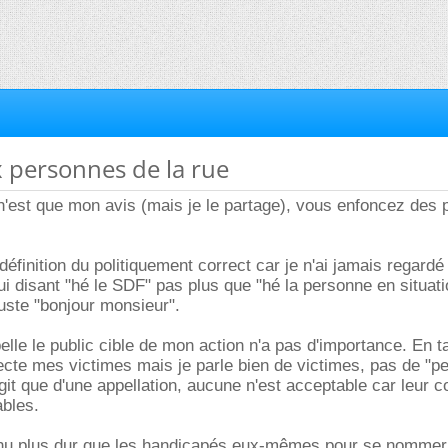
x personnes de la rue
n'est que mon avis (mais je le partage), vous enfoncez des 
a définition du politiquement correct car je n'ai jamais regard
ui disant "hé le SDF" pas plus que "hé la personne en situat
juste "bonjour monsieur".
elle le public cible de mon action n'a pas d'importance. En t
ecte mes victimes mais je parle bien de victimes, pas de "
agit que d'une appellation, aucune n'est acceptable car leur c
ables.
nnu plus dur que les handicapés eux-mêmes pour se nommer.