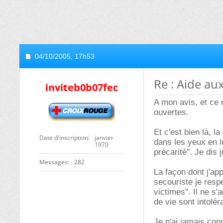
04/10/2005,
17h53
Re : Aide au
inviteb0b07fec
A mon avis, et ce 
ouvertes.
Et c'est bien là, l
Date d'inscription
janvier
dans les yeux en l
1970
précarité". Je dis 
Messages
282
La façon dont j'app
secouriste je resp
victimes". Il ne s'
de vie sont intolér
Je n'ai jamais co