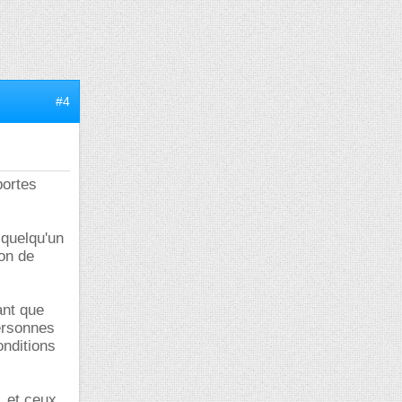
#4
portes
é quelqu'un
ion de
ant que
personnes
onditions
 et ceux