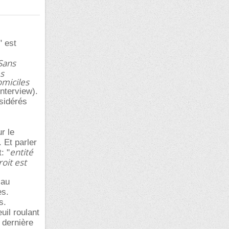
" est
Sans
es
omiciles
interview).
sidérés
r le
 Et parler
entité
: "
oit est
 au
es.
s.
uil roulant
 dernière