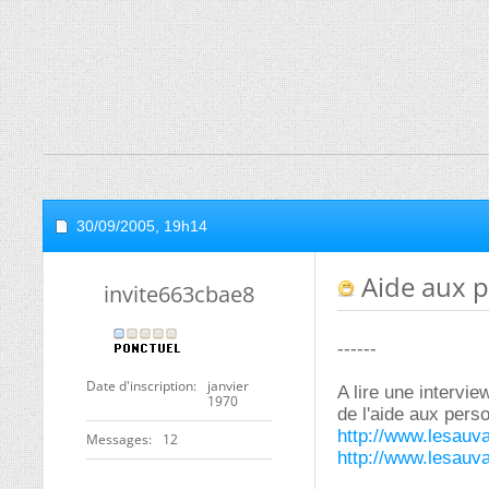
30/09/2005,
19h14
Aide aux p
invite663cbae8
------
Date d'inscription
janvier
A lire une intervi
1970
de l'aide aux pers
http://www.lesauva
Messages
12
http://www.lesauva