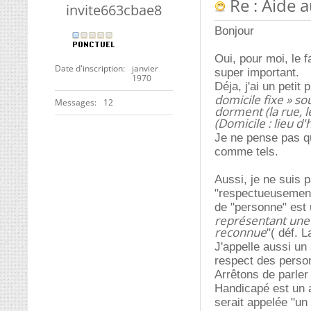
Re : Aide 
invite663cbae8
Bonjour
Oui, pour moi, le 
Date d'inscription
janvier
super important.
1970
Déja, j'ai un peti
domicile fixe » s
Messages
12
dorment (la rue, 
(Domicile : lieu d'
Je ne pense pas q
comme tels.
Aussi, je ne suis p
"respectueusement c
de "personne" est u
représentant une o
reconnue
"( déf. L
J'appelle aussi un
respect des perso
Arrêtons de parler
Handicapé est un a
serait appelée "un