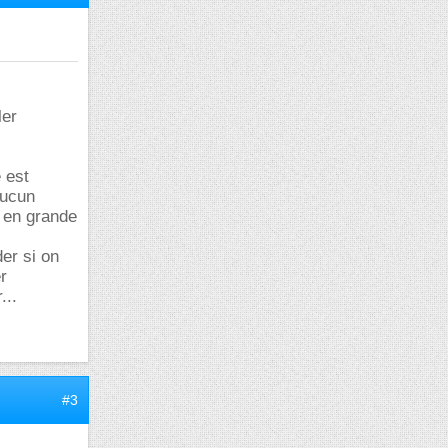
ler
e est
aucun
s en grande
er si on
r
...
#3