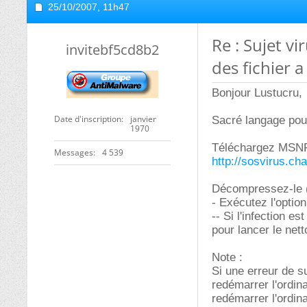
25/10/2007,
11h47
Re : Sujet vi
invitebf5cd8b2
des fichier 
Bonjour Lustucru,
Date d'inscription
janvier
Sacré langage pour
1970
Téléchargez MSNFi
Messages
4 539
http://sosvirus.ch
Décompressez-le (cl
- Exécutez l'option
-- Si l'infection e
pour lancer le net
Note :
Si une erreur de 
redémarrer l'ordina
redémarrer l'ordi