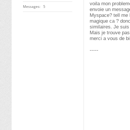
voila mon probleme
Messages
5
envoie un message 
Myspace? tell me ho
magique ca ? donc 
similaires. Je sui
Mais je trouve pa
merci a vous de bi
-----