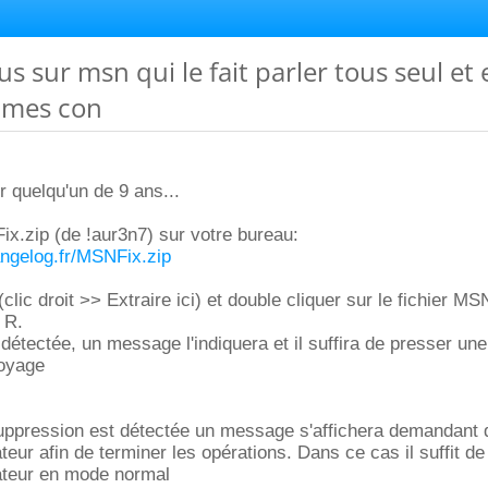
rus sur msn qui le fait parler tous seul et
a mes con
 quelqu'un de 9 ans...
x.zip (de !aur3n7) sur votre bureau:
angelog.fr/MSNFix.zip
ic droit >> Extraire ici) et double cliquer sur le fichier MS
 R.
st détectée, un message l'indiquera et il suffira de presser un
toyage
suppression est détectée un message s'affichera demandant 
teur afin de terminer les opérations. Dans ce cas il suffit de
nateur en mode normal