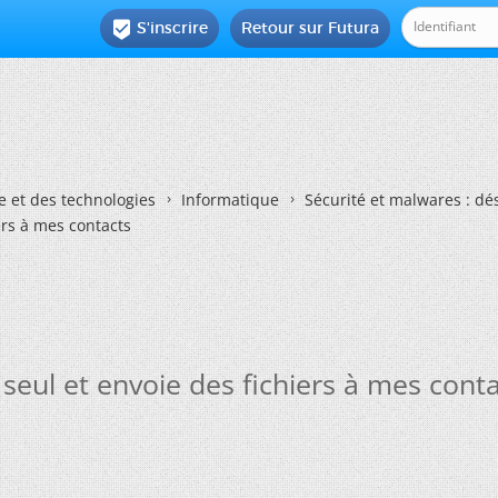
S'inscrire
Retour sur Futura

e et des technologies
Informatique
Sécurité et malwares : dé
iers à mes contacts
t seul et envoie des fichiers à mes cont