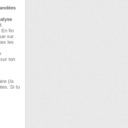
andées
alyse
t.
 En fin
que sur
tes les
n
(sur ton
ire (la
es. Si tu