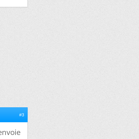
#3
 envoie