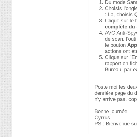
Du mode Sans
Choisis l'ongl
: La, choisis
Q
Clique sur le
complète du
AVG Anti-Spywa
de scan, l'out
le bouton
Appl
actions ont ét
Clique sur "En
rapport en fic
Bureau, par e
Poste moi les deux
denrière page du d
n'y arrive pas, cop
Bonne journée
Cyrrus
PS : Bienvenue su