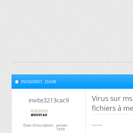
25/10/2007,
11h38
Virus sur msn
invite3213cac9
fichiers à m
------
Date d'inscription
janvier
1970