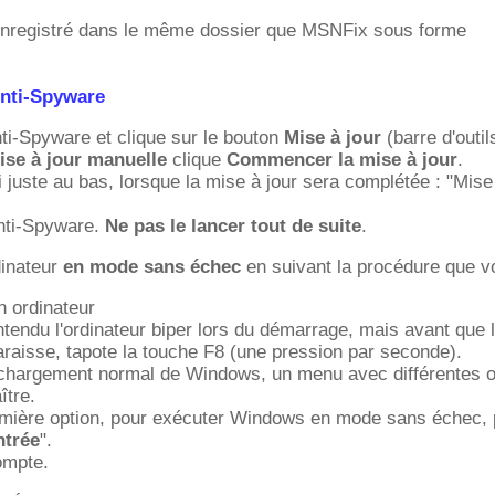
 enregistré dans le même dossier que MSNFix sous forme
nti-Spyware
i-Spyware et clique sur le bouton
Mise à jour
(barre d'outil
ise à jour manuelle
clique
Commencer la mise à jour
.
 juste au bas, lorsque la mise à jour sera complétée : "Mise
ti-Spyware.
Ne pas le lancer tout de suite
.
inateur
en mode sans échec
en suivant la procédure que vo
 ordinateur
tendu l'ordinateur biper lors du démarrage, mais avant que l
aisse, tapote la touche F8 (une pression par seconde).
 chargement normal de Windows, un menu avec différentes o
ître.
emière option, pour exécuter Windows en mode sans échec, 
ntrée
".
ompte.