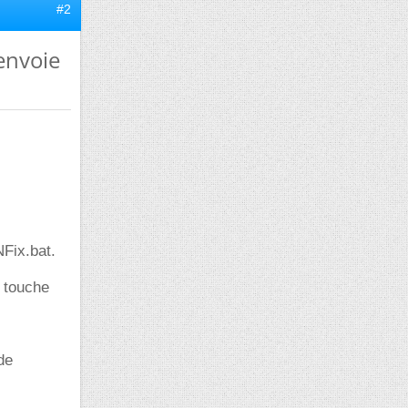
#2
 envoie
NFix.bat.
e touche
de