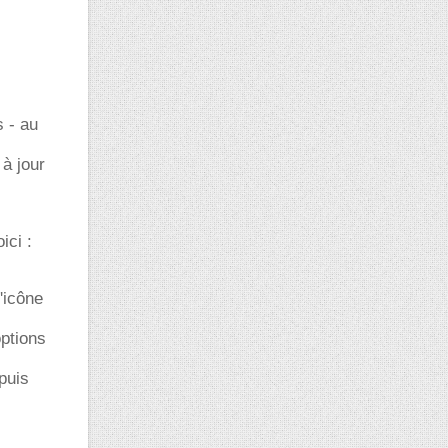
s - au
 à jour
ici :
'icône
ptions
puis