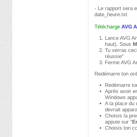
- Le rapport sera
date_heure.txt
Télécharge
AVG A
Lance AVG Ant
haut). Sous
M
Tu verras ceci
réussie"
Ferme AVG An
Redémarre ton ord
Redémarre ton
Après avoir en
Windows appar
A la place du
devrait appara
Choisis la pr
appuie sur "
E
Choisis ton c