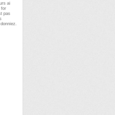
urs ai
 for
st pas
s
 donniez.