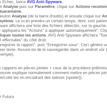
 Échec, lance
AVG Anti-Spyware
,
et
Analyse
puis sur
Paramètre
, clique sur
Actions recomm
uarantaine
.
 bouton
Analyse
(de la barre d'outils) et ensuite clique sur
An
 sytème
. Le scan prendra un certain temps, donc sois patien
re affichera une liste des fichiers détectés, sur la gauche.
il appliquera les "Actions" à appliquer automatiquement". Cli
iquer toutes les actions
. AVG Anti-Spyware affichera "Tou
é effectuées" du côté droit.
registrer le rapport", puis "Enregistrer sous". Ceci génère u
hier texte. Assure-toi de le sauvegarder dans un endroit sûr 
xemple).
 rapports en pièces jointes + ceux de la procédure prélimina
ossier explique normalement comment mettre en pièces joint
ie/colle les en encadrant des balises [spoiler]).
r Futura