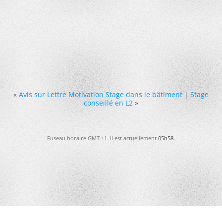
«
Avis sur Lettre Motivation Stage dans le bâtiment
|
Stage
conseillé en L2
»
Fuseau horaire GMT +1. Il est actuellement
05h58
.