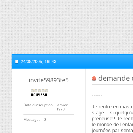
24/08/2005,
16h43
demande de
invite59893fe5
------
Date d'inscription
janvier
Je rentre en maste
1970
stage... si quelqu
preneuse!! Je rech
Messages
2
le monde de l'enfa
journées par semain