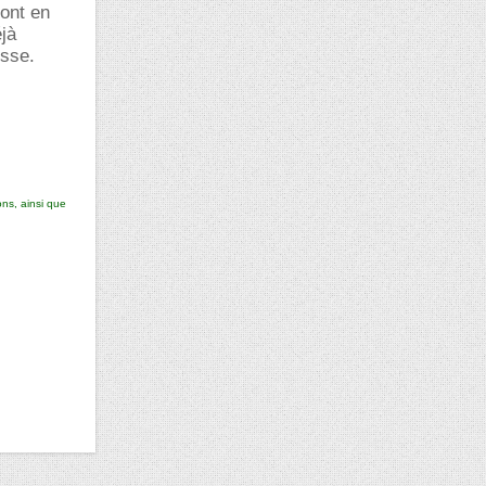
sont en
jà
usse.
ons, ainsi que