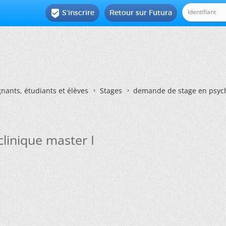
S'inscrire
Retour sur Futura

nants, étudiants et élèves
Stages
demande de stage en psycho
linique master I