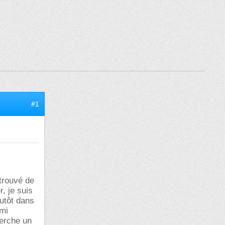
#1
I
 trouvé de
, je suis
lutôt dans
emi
herche un