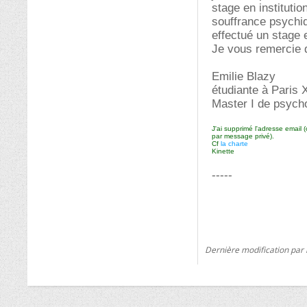
stage en instituti
souffrance psychiq
effectué un stage 
Je vous remercie d
Emilie Blazy
étudiante à Paris 
Master I de psycho
J'ai supprimé l'adresse email 
par message privé).
Cf
la charte
Kinette
-----
Dernière modification par 