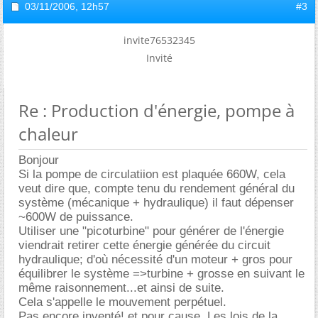
03/11/2006,
12h57
#3
invite76532345
Invité
Re : Production d'énergie, pompe à
chaleur
Bonjour
Si la pompe de circulatiion est plaquée 660W, cela
veut dire que, compte tenu du rendement général du
système (mécanique + hydraulique) il faut dépenser
~600W de puissance.
Utiliser une "picoturbine" pour générer de l'énergie
viendrait retirer cette énergie générée du circuit
hydraulique; d'où nécessité d'un moteur + gros pour
équilibrer le système =>turbine + grosse en suivant le
même raisonnement...et ainsi de suite.
Cela s'appelle le mouvement perpétuel.
Pas encore inventé! et pour cause. Les lois de la