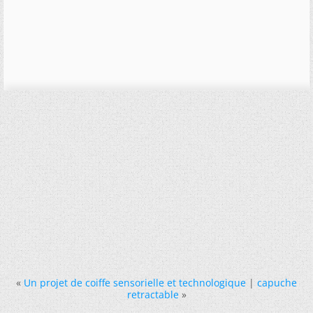
«
Un projet de coiffe sensorielle et technologique
|
capuche
retractable
»