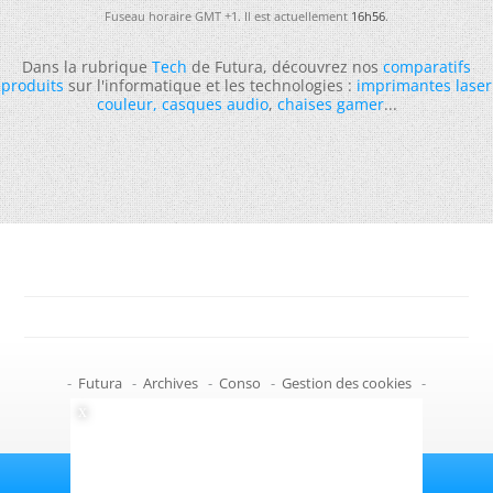
Fuseau horaire GMT +1. Il est actuellement
16h56
.
Dans la rubrique
Tech
de Futura, découvrez nos
comparatifs
produits
sur l'informatique et les technologies :
imprimantes laser
couleur
,
casques audio
,
chaises gamer
...
-
Futura
-
Archives
-
Conso
-
Gestion des cookies
-
Politique de confidentialité
-
Haut de page