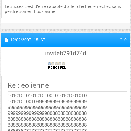
Le succès c'est d'être capable d'aller d'échec en échec sans
perdre son enthousiasme
12/02/2007,
15h37
#10
inviteb791d74d
Re : eolienne
101010101010101001010101001010
101010100109999999999999999999
999999999999999999999999999999
999999999999999888888888888888
888888888888888888888888888888
888888888888888888888888888888
888888777777777777777777777777