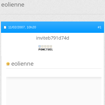
eolienne
11/02/2007,
10h20
#1
inviteb791d74d
eolienne