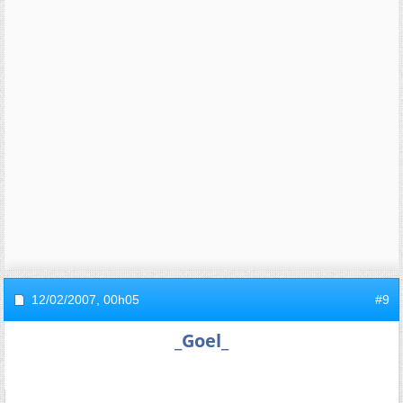
12/02/2007,
00h05
#9
_Goel_