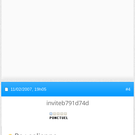
11/02/2007,
19h05
#4
inviteb791d74d