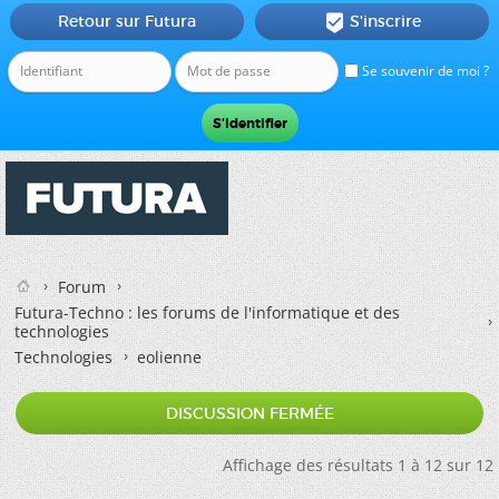
Retour sur Futura
S'inscrire

Se souvenir de moi ?
Forum
Futura-Techno : les forums de l'informatique et des
technologies
Technologies
eolienne
DISCUSSION FERMÉE
Affichage des résultats 1 à 12 sur 12