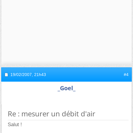
19/02/2007,
21h43
#4
_Goel_
Re : mesurer un débit d'air
Salut !