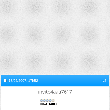
18/02/2007,
17h52
#2
invite4aaa7617