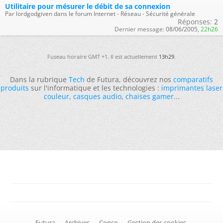
Utilitaire pour mésurer le débit de sa connexion
Par lordgodgiven dans le forum Internet - Réseau - Sécurité générale
Réponses:
2
Dernier message:
08/06/2005,
22h26
Fuseau horaire GMT +1. Il est actuellement
13h29
.
Dans la rubrique
Tech
de Futura, découvrez nos
comparatifs
produits
sur l'informatique et les technologies :
imprimantes laser
couleur
,
casques audio
,
chaises gamer
...
-
Futura
-
Archives
-
Conso
-
Gestion des cookies
-