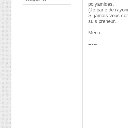
polyamides.
(Je parle de rayo
Si jamais vous co
suis preneur.
Merci
-----