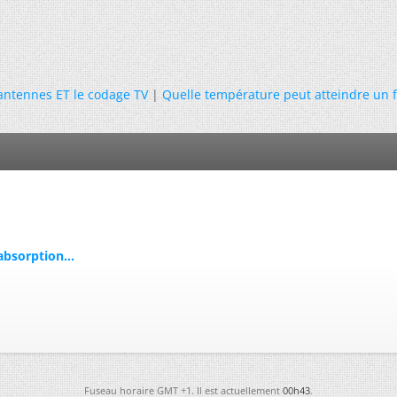
'antennes ET le codage TV
|
Quelle température peut atteindre un 
absorption...
Fuseau horaire GMT +1. Il est actuellement
00h43
.