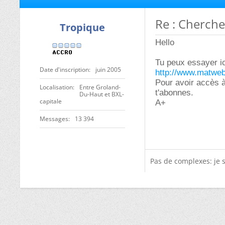
Re : Cherche
Tropique
Hello
Tu peux essayer ic
Date d'inscription
juin 2005
http://www.matwe
Pour avoir accès à 
Localisation
Entre Groland-
t'abonnes.
Du-Haut et BXL-
capitale
A+
Messages
13 394
Pas de complexes: je 