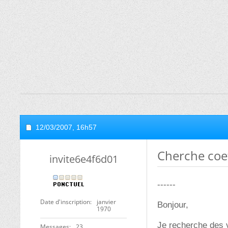
12/03/2007,
16h57
Cherche coef
invite6e4f6d01
------
Date d'inscription
janvier
Bonjour,
1970
Je recherche des v
Messages
23