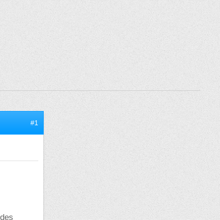
#1
 des