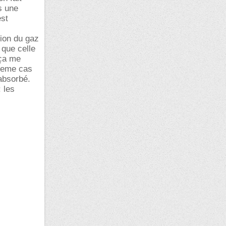
s une
est
tion du gaz
 que celle
 ça me
 2eme cas
absorbé.
 les