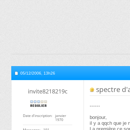
05/12/2006,
13h26
spectre d'
invite8218219c
------
Date d'inscription
janvier
bonjour,
1970
il y a qqch que je
La première ce son
Messages
191