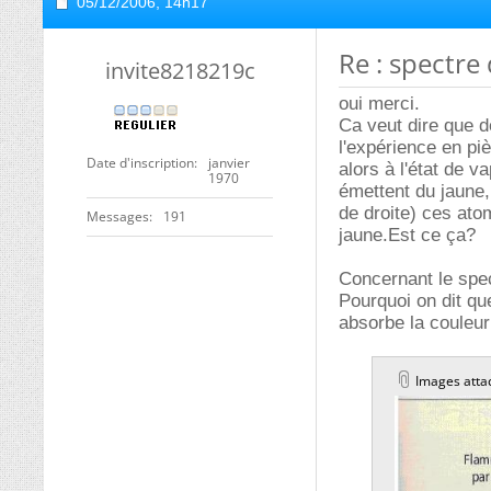
05/12/2006,
14h17
Re : spectre
invite8218219c
oui merci.
Ca veut dire que 
l'expérience en pi
Date d'inscription
janvier
alors à l'état de 
1970
émettent du jaune,
de droite) ces ato
Messages
191
jaune.Est ce ça?
Concernant le spec
Pourquoi on dit qu
absorbe la couleur 
Images atta