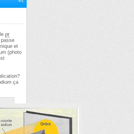
#3
ple
pr
i passe
rmique et
ium (photo
st
lication?
sodium ça