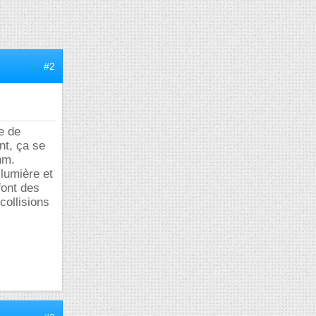
#2
ie de
nt, ça se
nm.
lumière et
font des
collisions