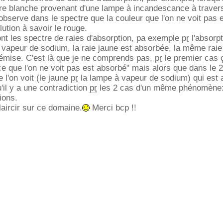
ère blanche provenant d'une lampe à incandescance à traver
 observe dans le spectre que la couleur que l'on ne voit pas 
ution à savoir le rouge.
nt les spectre de raies d'absorption, pa exemple
pr
l'absorp
vapeur de sodium, la raie jaune est absorbée, la même raie
 émise. C'est là que je ne comprends pas,
pr
le premier cas
ce que l'on ne voit pas est absorbé" mais alors que dans le
e l'on voit (le jaune
pr
la lampe à vapeur de sodium) qui est 
u'il y a une contradiction
pr
les 2 cas d'un même phénomène:
ions.
laircir sur ce domaine.
Merci bcp !!