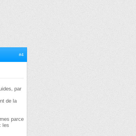
#4
uides, par
nt de la
tomes parce
 les