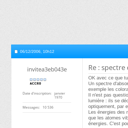
06/12/2006,
10h12
Re : spectre
invitea3eb043e
OK avec ce que tu 
Un spectre d'absorp
exemple les color
Date d'inscription
janvier
Il n'est pas quest
1970
lumière : ils se d
optiquement, par 
Messages
10 536
Les énergies des 
que les atomes vib
énergies. C'est po