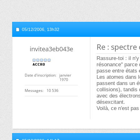
05/12/2006,
13h32
Re : spectre
invitea3eb043e
Rassure-toi : il n'
résonance" parce qu
passe entre états 
Date d'inscription
janvier
Les atomes dans le
1970
passent dans un ét
collisions), tandis
Messages
10 536
avec des électrons
désexcitant.
Voilà, ce n'est pas