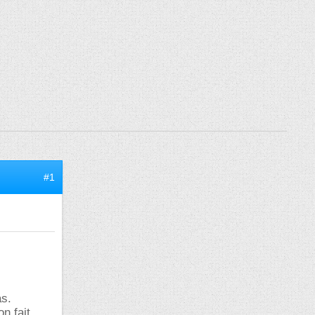
#1
as.
n fait