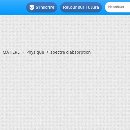
S'inscrire
Retour sur Futura

MATIERE
Physique
spectre d'absorption