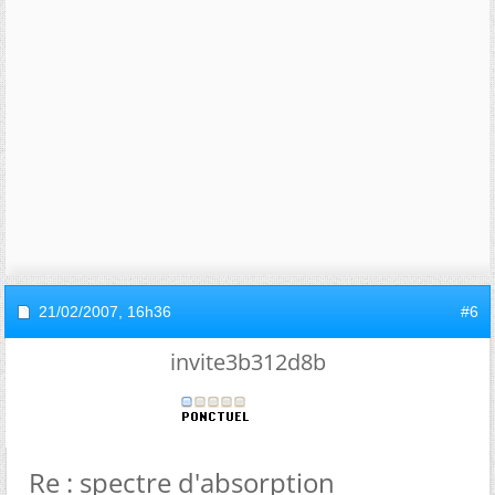
21/02/2007,
16h36
#6
invite3b312d8b
Re : spectre d'absorption