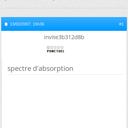
13/02/2007,
15h36
#1
invite3b312d8b
spectre d'absorption