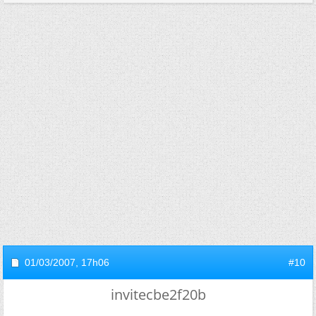
01/03/2007,
17h06
#10
invitecbe2f20b