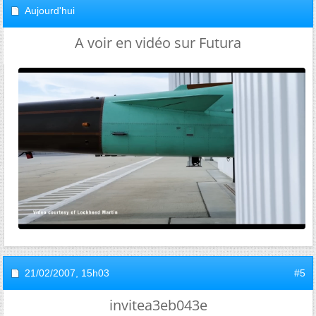
Aujourd'hui
A voir en vidéo sur Futura
21/02/2007,
15h03
#5
invitea3eb043e