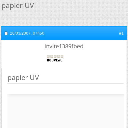
papier UV
28/03/2007,
07h50
#1
invite1389fbed
papier UV