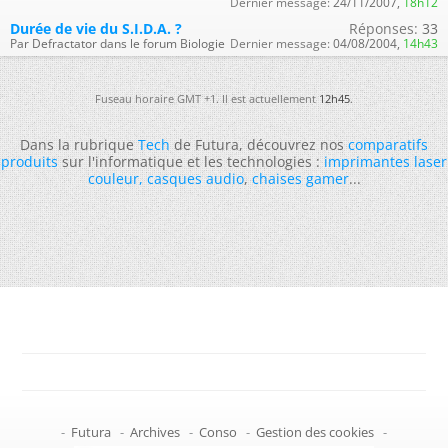
Dernier message:
24/11/2007,
18h12
Durée de vie du S.I.D.A. ?
Réponses:
33
Par Defractator dans le forum Biologie
Dernier message:
04/08/2004,
14h43
Fuseau horaire GMT +1. Il est actuellement
12h45
.
Dans la rubrique
Tech
de Futura, découvrez nos
comparatifs
produits
sur l'informatique et les technologies :
imprimantes laser
couleur
,
casques audio
,
chaises gamer
...
-
Futura
-
Archives
-
Conso
-
Gestion des cookies
-