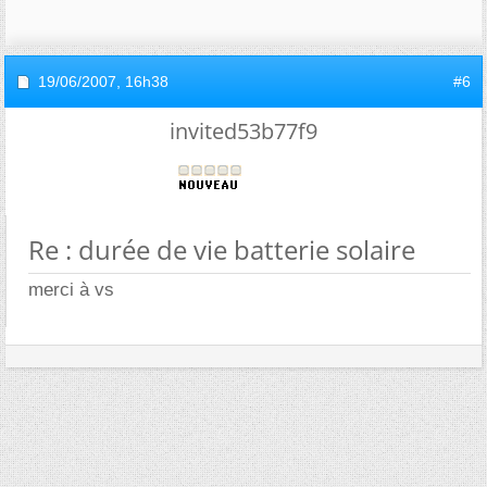
19/06/2007,
16h38
#6
invited53b77f9
Re : durée de vie batterie solaire
merci à vs