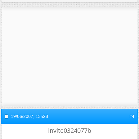
19/06/2007,
13h28
#4
invite0324077b