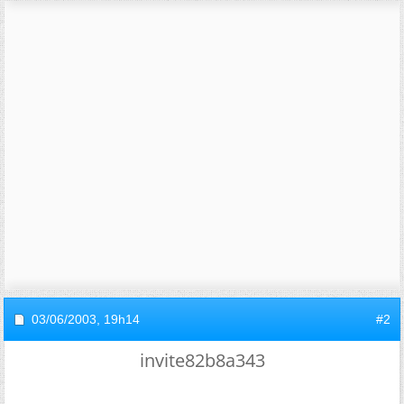
03/06/2003,
19h14
#2
invite82b8a343