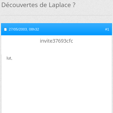
Découvertes de Laplace ?
27/05/2003,
08h32
#1
invite37693cfc
lut,