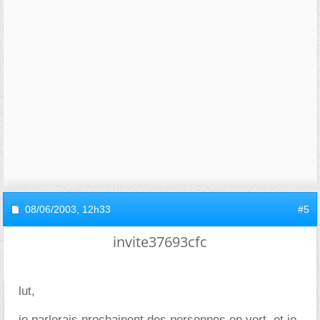
08/06/2003,
12h33
#5
invite37693cfc
lut,
je parlerais prochainent des personnes en vert, et je