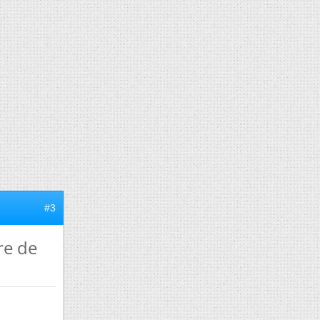
#3
re de