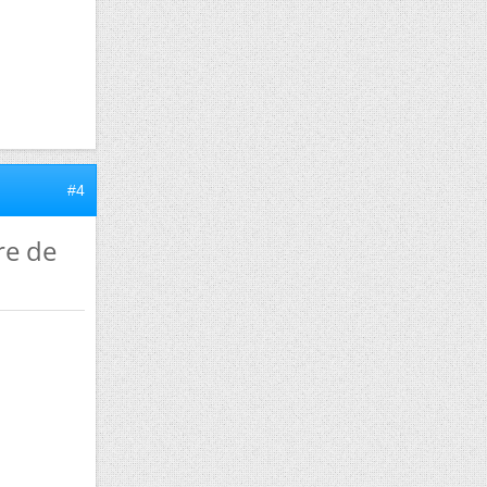
#4
re de