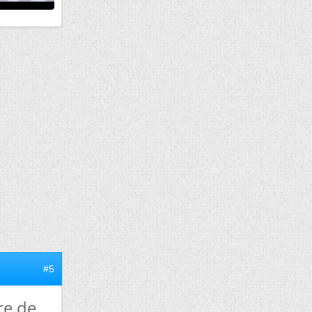
#5
re de