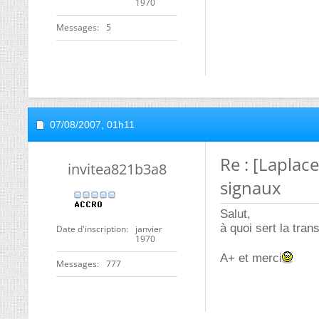
1970
Messages
5
07/08/2007,
01h11
Re : [Laplac
invitea821b3a8
signaux
Salut,
à quoi sert la tr
Date d'inscription
janvier
1970
A+ et merci
Messages
777