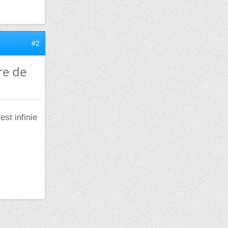
#2
re de
st infinie