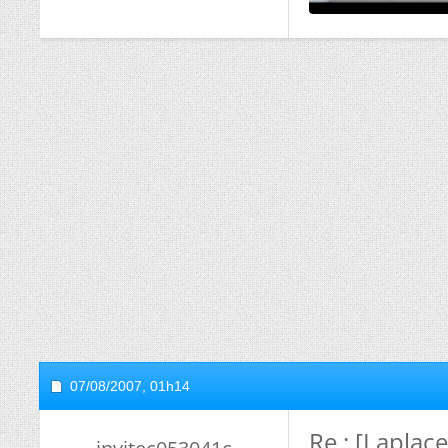
07/08/2007,
01h14
Re : [Laplac