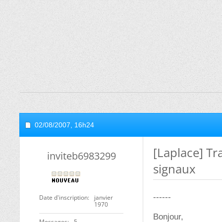
02/08/2007,
16h24
[Laplace] T
inviteb6983299
signaux
------
Date d'inscription
janvier
1970
Bonjour,
Messages
5