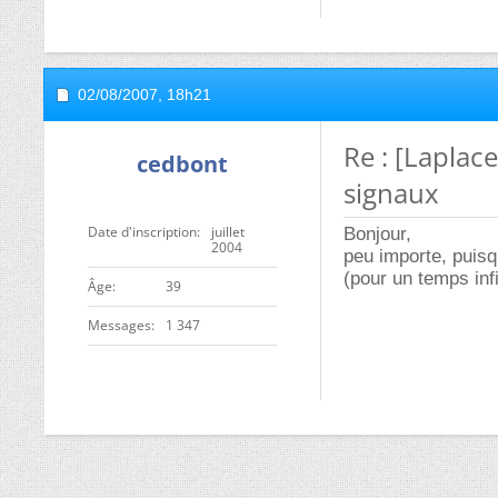
02/08/2007,
18h21
Re : [Laplac
cedbont
signaux
Date d'inscription
juillet
Bonjour,
2004
peu importe, puisq
(pour un temps infi
ge
39
Messages
1 347