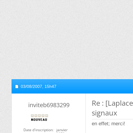
03/08/2007,
15h47
Re : [Laplac
inviteb6983299
signaux
en effet; merci!
Date d'inscription
janvier